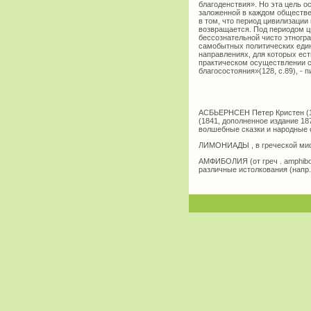
благоденствия». Но эта цель о
заложенной в каждом обществе
в том, что период цивилизации
возвращается. Под периодом ц
бессознательной чисто этногра
самобытных политических еди
направлениях, для которых есть
практическом осуществлении с
благосостояния»(128, с.89), - 
АСБЬЕРНСЕН Петер Кристен (18
(1841, дополненное издание 18
волшебные сказки и народные с
ЛИМОНИАДЫ , в греческой миф
АМФИБОЛИЯ (от греч . amphibol
различные истолкования (напр.