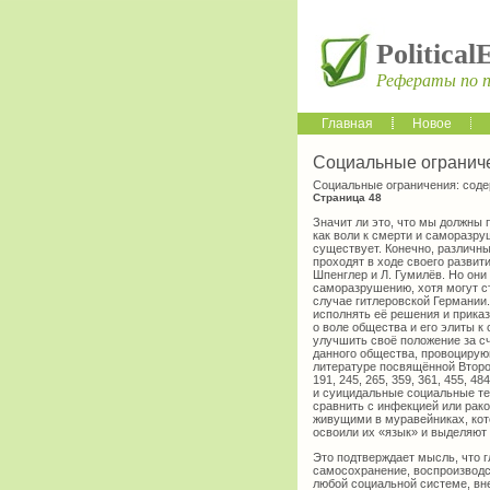
Political
Рефераты по 
Главная
Новое
Социальные ограниче
Социальные ограничения: соде
Страница 48
Значит ли это, что мы должны 
как воли к смерти и саморазр
существует. Конечно, различн
проходят в ходе своего развити
Шпенглер и Л. Гумилёв. Но они
саморазрушению, хотя могут с
случае гитлеровской Германии.
исполнять её решения и прика
о воле общества и его элиты 
улучшить своё положение за с
данного общества, провоцирую
литературе посвящённой Второй
191, 245, 265, 359, 361, 455,
и суицидальные социальные те
сравнить с инфекцией или рако
живущими в муравейниках, кот
освоили их «язык» и выделяют
Это подтверждает мысль, что 
самосохранение, воспроизводс
любой социальной системе, вне