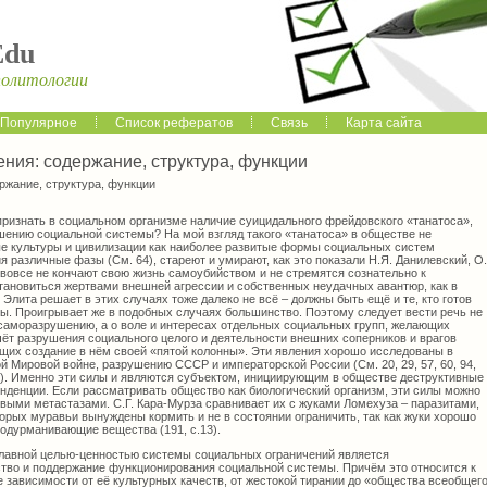
Edu
политологии
Популярное
Список рефератов
Связь
Карта сайта
ния: содержание, структура, функции
ржание, структура, функции
признать в социальном организме наличие суицидального фрейдовского «танатоса»,
ушению социальной системы? На мой взгляд такого «танатоса» в обществе не
ые культуры и цивилизации как наиболее развитые формы социальных систем
я различные фазы (См. 64), стареют и умирают, как это показали Н.Я. Данилевский, О.
 вовсе не кончают свою жизнь самоубийством и не стремятся сознательно к
тановиться жертвами внешней агрессии и собственных неудачных авантюр, как в
 Элита решает в этих случаях тоже далеко не всё – должны быть ещё и те, кто готов
зы. Проигрывает же в подобных случаях большинство. Поэтому следует вести речь не
к саморазрушению, а о воле и интересах отдельных социальных групп, желающих
чёт разрушения социального целого и деятельности внешних соперников и врагов
щих создание в нём своей «пятой колонны». Эти явления хорошо исследованы в
 Мировой войне, разрушению СССР и императорской России (См. 20, 29, 57, 60, 94,
 484). Именно эти силы и являются субъектом, инициирующим в обществе деструктивные
нденции. Если рассматривать общество как биологический организм, эти силы можно
выми метастазами. С.Г. Кара-Мурза сравнивает их с жуками Ломехуза – паразитами,
орых муравьи вынуждены кормить и не в состоянии ограничить, так как жуки хорошо
 одурманивающие вещества (191, с.13).
главной целью-ценностью системы социальных ограничений является
тво и поддержание функционирования социальной системы. Причём это относится к
 зависимости от её культурных качеств, от жестокой тирании до «общества всеобщег