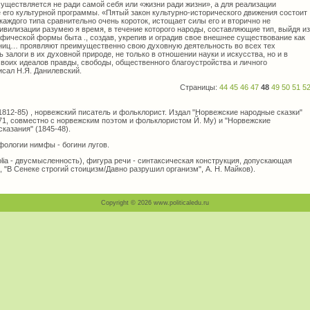
существляется не ради самой себя или «жизни ради жизни», а для реализации
 его культурной программы. «Пятый закон культурно-исторического движения состоит
 каждого типа сравнительно очень короток, истощает силы его и вторично не
ивилизации разумею я время, в течение которого народы, составляющие тип, выйдя из
фической формы быта ., создав, укрепив и оградив свое внешнее существование как
ниц… проявляют преимущественно свою духовную деятельность во всех тех
 залоги в их духовной природе, не только в отношении науки и искусства, но и в
воих идеалов правды, свободы, общественного благоустройства и личного
писал Н.Я. Данилевский.
Страницы:
44
45
46
47
48
49
50
51
5
12-85) , норвежский писатель и фольклорист. Издал "Норвежские народные сказки"
71, совместно с норвежским поэтом и фольклористом Й. Му) и "Норвежские
казания" (1845-48).
ологии нимфы - богини лугов.
ia - двусмысленность), фигура речи - синтаксическая конструкция, допускающая
, "В Сенеке строгий стоицизм/Давно разрушил организм", А. Н. Майков).
Copyright © 2026 www.politicaledu.ru