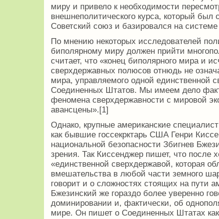
миру и привело к необходимости пересмот
внешнеполитического курса, который был 
Советский союз и базировался на системе
По мнению некоторых исследователей поли
биполярному миру должен прийти многопо
считает, что «конец биполярного мира и ис
сверхдержавных полюсов отнюдь не означ
мира, управляемого одной единственной с
Соединенных Штатов. Мы имеем дело факт
феномена сверхдержавности с мировой эк
авансцены».[1]
Однако, крупные американские специалисты
как бывшие госсекрктарь США Генри Киссе
национальной безопасности Збигнев Бжези
зрения. Так Киссенджер пишет, что после
«единственной сверхдержавой, которая о
вмешательства в любой части земного шара
говорит и о сложностях стоящих на пути а
Бжезинский же гораздо более уверенно го
доминировании и, фактически, об однопол
мире. Он пишет о Соединенных Штатах как