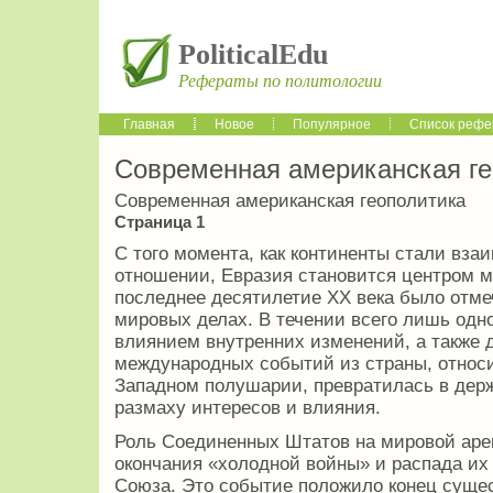
PoliticalEdu
Рефераты по политологии
Главная
Новое
Популярное
Список рефе
Современная американская ге
Современная американская геополитика
Страница 1
С того момента, как континенты стали вза
отношении, Евразия становится центром м
последнее десятилетие ХХ века было отме
мировых делах. В течении всего лишь одн
влиянием внутренних изменений, а также 
международных событий из страны, относ
Западном полушарии, превратилась в дер
размаху интересов и влияния.
Роль Соединенных Штатов на мировой аре
окончания «холодной войны» и распада их г
Союза. Это событие положило конец суще