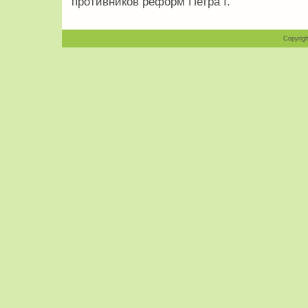
противников реформ Петра I.
Copyrigh