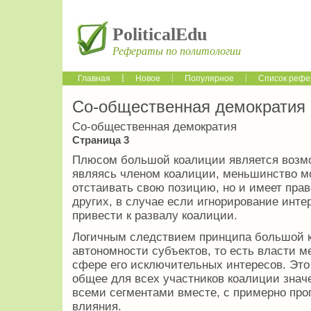
PoliticalEdu
Рефераты по политологии
Главная
Новое
Популярное
Список рефе
Со-общественная демократия
Со-общественная демократия
Страница 3
Плюсом большой коалиции является возмож
являясь членом коалиции, меньшинство мо
отстаивать свою позицию, но и имеет пра
других, в случае если игнорирование инт
привести к развалу коалиции.
Логичным следствием принципа большой к
автономности субъектов, то есть власти 
сфере его исключительных интересов. Это
общее для всех участников коалиции знач
всеми сегментами вместе, с примерно пр
влияния.