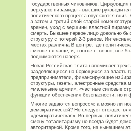
государственных чиновников. Циркуляция к
верхушке пирамиды - высшие руководители
политического процесса опускаются вниз. 
а затем и третий слой старой номенклатур
времен, уход с вершины властной пирами
смерть. Бывшее первое лицо довольно быс
структуру с потерей 2-3 рангов. Интенсивн
местах различна В центре, где политическ
сменяется чаще, и, соответственно, все б
поднимаются наверх.
Новая Российская элита напоминает трехсл
разделяющиеся на борющихся за власть гр
предприниматели, финансирующие избира
структуры, газеты, электронные средства 
«маленькие армии», «частные силовые ст
функции обеспечения безопасности, но и 
Многие задаются вопросом: а можно ли но
демократической? Не следует отождествля
«демократическая». Во-первых, политичес
смену тоталитаризму не всегда будет демо
авторитарной. Кроме того, на нынешнем э