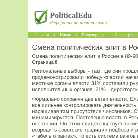
PoliticalEdu
Рефераты по политологии
Главная
Новое
Популярное
Список рефе
Смена политических элит в Рос
Смена политических элит в России в 80-90-
Страница 8
Региональные выборы - там, где они прошл
продемонстрировали победу «партии начал
местные органы власти 31% составили ру
исполнительных органов, 21% - директорск
Формально сохраняя две ветви власти, Ел
все сильнее контролировать деятельность 
наращивая там присутствие чиновников. С
минимизируется. Постепенно власть в Рос
очертания. Об этом свидетельствует такж
возродить советские традиции подбора и 
«табель о рангах», то есть система рангов