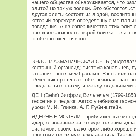
нашего общества обнаруживается, что раз
элитой не так уж велики. Это обстоятельс
другая элиты состоят из людей, воспитан
который порождал определенную ментальн
поведения. А из соперничества этих элит 
противоположность: порой близкие элиты к
особенно ожесточенно.
ЭНДОПЛАЗМАТИЧЕСКАЯ СЕТЬ (эндоплазмат
клеточный органоид; система канальцев, п
отграниченных мембранами. Расположена в
обменных процессах, обеспечивая трансп
среды в цитоплазму и между отдельными 
ДЕН (Dehn) Зигфрид Вильгельм (1799-1858
теоретик и педагог. Автор учебников гармо
уроки М. И. Глинка, А. Г. Рубинштейн.
ЯДЕРНЫЕ МОДЕЛИ , приближенные методы
ядер, основанные на отождествлении ядра
системой, свойства которой либо хорошо 
простому теоретическому анализу. Таковы,