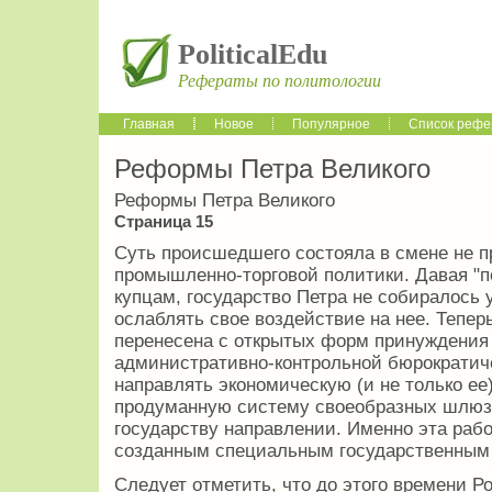
PoliticalEdu
Рефераты по политологии
Главная
Новое
Популярное
Список рефе
Реформы Петра Великого
Реформы Петра Великого
Страница 15
Суть происшедшего состояла в смене не п
промышленно-торговой политики. Давая "
купцам, государство Петра не собиралось 
ослаблять свое воздействие на нее. Тепер
перенесена с открытых форм принуждения 
административно-контрольной бюрократич
направлять экономическую (и не только ее
продуманную систему своеобразных шлюзо
государству направлении. Именно эта рабо
созданным специальным государственным
Следует отметить, что до этого времени Ро