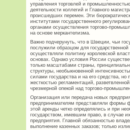
управления торговлей и промышленностью
деятельности коллегий и Главного магистр
происшедших перемен. Эти бюрократичес
институтами государственного регулирова
органами осуществления торгово-промыш
на основе меркантелизма.
Важно подчерунуть, что в Швеции, чьи го
послужили образцом для государственной
осуществляли политику королевской власт
основах. Однако условия России существе
только масштабами страны, принципиаль
структуры, необыкновенной интенсивност
силами государства и на его средства, но
жесткостью регламентаций, разветвленной
чрезмерной опекой над торгово-промышле
Организация или передача новых предпри
предпринимателям представляли формы ф
этой аренды четко определялись и при не
государством, имевшим право, в случае и
предприятия. Главной обязанностью влад
выполнение казенных заказов; только излиш