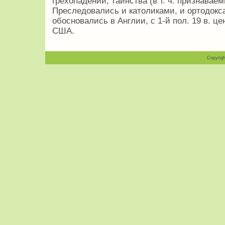
грехопадении, таинства (в т. ч. признавае
Преследовались и католиками, и ортодокс
обосновались в Англии, с 1-й пол. 19 в. ц
США.
Copyrigh