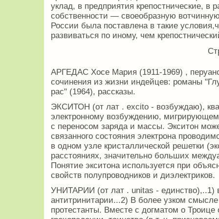
уклад, в предприятия крепостнические, в
собственности — своеобразную вотчинну
России была поставлена в такие условия,ч
развиваться по иному, чем крепостнический
Ст
АРГЕДАС Хосе Мария (1911-1969) , перуан
сочинения из жизни индейцев: романы "Глуб
рас" (1964), рассказы.
ЭКСИТОН (от лат . excito - возбуждаю), к
электронному возбуждению, мигрирующему 
с переносом заряда и массы. Экситон мож
связанного состояния электрона проводим
в одном узле кристаллической решетки (эк
расстояниях, значительно больших междуа
Понятие экситона используется при объяс
свойств полупроводников и диэлектриков.
УНИТАРИИ (от лат . unitas - единство),..1)
антитринитарии...2) В более узком смысле
протестанты. Вместе с догматом о Троице 