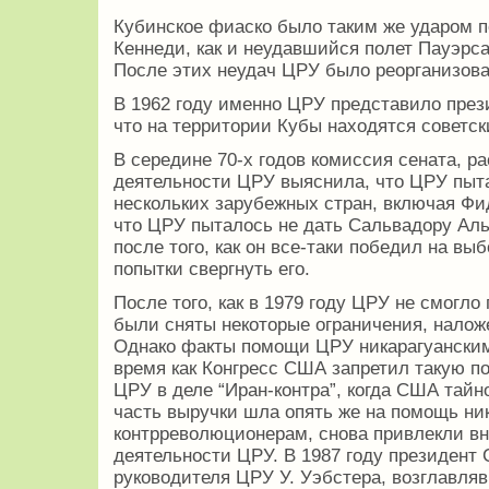
Кубинское фиаско было таким же ударом п
Кеннеди, как и неудавшийся полет Пауэрса
После этих неудач ЦРУ было реорганизова
В 1962 году именно ЦРУ представило през
что на территории Кубы находятся советск
В середине 70-х годов комиссия сената, 
деятельности ЦРУ выяснила, что ЦРУ пыт
нескольких зарубежных стран, включая Фид
что ЦРУ пыталось не дать Сальвадору Аль
после того, как он все-таки победил на вы
попытки свергнуть его.
После того, как в 1979 году ЦРУ не смогл
были сняты некоторые ограничения, наложе
Однако факты помощи ЦРУ никарагуанским
время как Конгресс США запретил такую по
ЦРУ в деле “Иран-контра”, когда США тайн
часть выручки шла опять же на помощь ни
контрреволюционерам, снова привлекли в
деятельности ЦРУ. В 1987 году президент 
руководителя ЦРУ У. Уэбстера, возглавляв