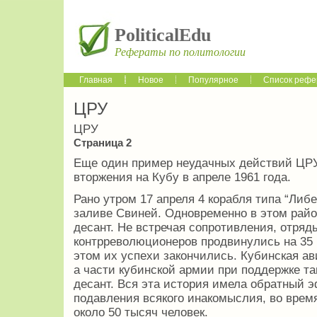
PoliticalEdu
Рефераты по политологии
Главная
Новое
Популярное
Список рефе
ЦРУ
ЦРУ
Страница 2
Еще один пример неудачных действий ЦРУ
вторжения на Кубу в апреле 1961 года.
Рано утром 17 апреля 4 корабля типа “Либ
заливе Свиней. Одновременно в этом рай
десант. Не встречая сопротивления, отряд
контрреволюционеров продвинулись на 35 к
этом их успехи закончились. Кубинская ав
а части кубинской армии при поддержке т
десант. Вся эта история имела обратный э
подавления всякого инакомыслия, во врем
около 50 тысяч человек.