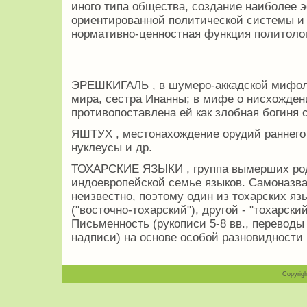
иного типа общества, создание наиболее 
ориентированной политической системы и т
нормативно-ценностная функция политоло
ЭРЕШКИГАЛЬ , в шумеро-аккадской мифоло
мира, сестра Инанны; в мифе о нисхожден
противопоставлена ей как злобная богиня 
ЯШТУХ , местонахождение орудий раннего 
нуклеусы и др.
ТОХАРСКИЕ ЯЗЫКИ , группа вымерших родс
индоевропейской семье языков. Самоназва
неизвестно, поэтому один из тохарских яз
("восточно-тохарский"), другой - "тохарский
Письменность (рукописи 5-8 вв., перевод
надписи) на основе особой разновидности
Copyrigh