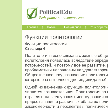
PoliticalEdu
Рефераты по политологии
Главная
Новое
Популярное
Список рефе
Функции политологии
Функции политологии
Страница 4
Политология тесно связана с жизнью общес
политология появилась вследствие опред
потребностей, и поэтому все ее развитие,
проблематики направлены на удовлетворен
Общественное предназначение политологи
которые она выполняет для индивида и об
Одной из важнейших функций политологии, 
является познавательная. Политология во 
отраслях, на всех уровнях исследования о
прирост знания о различных областях пол
закономерности и перспективы политическ