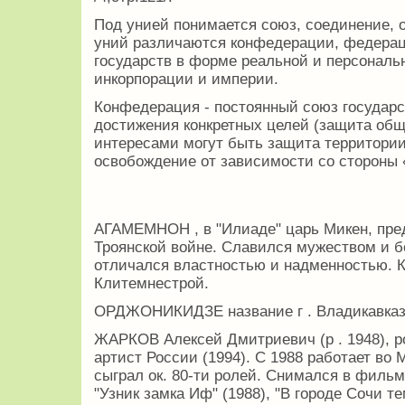
Под унией понимается союз, соединение, 
уний различаются конфедерации, федерац
государств в форме реальной и персональн
инкорпорации и империи.
Конфедерация - постоянный союз государс
достижения конкретных целей (защита общ
интересами могут быть защита территории
освобождение от зависимости со стороны «т
АГАМЕМНОН , в "Илиаде" царь Микен, пред
Троянской войне. Славился мужеством и б
отличался властностью и надменностью. 
Клитемнестрой.
ОРДЖОНИКИДЗЕ название г . Владикавказ в
ЖАРКОВ Алексей Дмитриевич (р . 1948), р
артист России (1994). С 1988 работает во 
сыграл ок. 80-ти ролей. Снимался в фильма
"Узник замка Иф" (1988), "В городе Сочи те