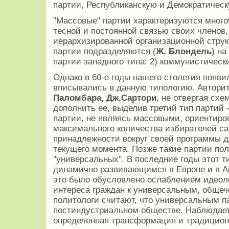
партии, Республиканскую и Демократичес
"Массовые" партии характеризуются много
тесной и постоянной связью своих членов
иерархизированной организационной струк
партии подразделяются (
Ж. Блондель
) на
партии западного типа: 2) коммунистически
Однако в 60-е годы нашего столетия появи
вписывались в данную типологию. Автори
Паломбара, Дж.Сартори
, не отвергая сх
дополнить ее, выделив третий тип партий 
партии, не являясь массовыми, ориентиро
максимального количества избирателей с
принадлежности вокруг своей программы 
текущего момента. Позже такие партии по
"универсальных". В последние годы этот т
динамично развивающимся в Европе и в А
это было обусловлено ослаблением идеоло
интереса граждан к универсальным, общеч
политологи считают, что универсальным 
постиндустриальном обществе. Наблюдает
определенная трансформация и традицио