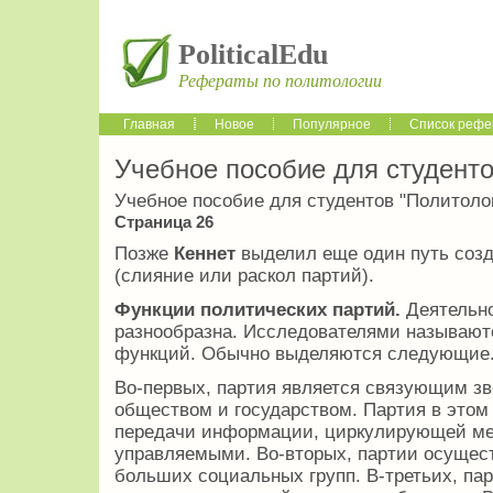
PoliticalEdu
Рефераты по политологии
Главная
Новое
Популярное
Список рефе
Учебное пособие для студенто
Учебное пособие для студентов "Политоло
Страница 26
Позже
Кеннет
выделил еще один путь созд
(слияние или раскол партий).
Функции политических партий.
Деятельно
разнообразна. Исследователями называю
функций. Обычно выделяются следующие
Во-первых, партия является связующим з
обществом и государством. Партия в этом
передачи информации, циркулирующей м
управляемыми. Во-вторых, партии осущес
больших социальных групп. В-третьих, па