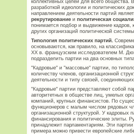
коллективных целей для всего общества. 
разработкой идеологии и политических до
направлением деятельности партий являет
рекрутирование
и
политическая социали
понимается подбор и выдвижение кадров, к
других организаций политической системы
Типология политических партий.
Совреме
основываются, как правило, на классифик
ХХ в. французским исследователем М. Дю
подразделить партии на два основных тип
"Кадровые" и "массовые" партии, по типол
количеству членов, организационной стру
деятельности и типу связей, соединяющих
"Кадровые" партии представляют собой пар
авторитетных в обществе лиц, умелых орг
компаний, крупных финансистов. По сущест
функционеров с малым числом рядовых чл
организационной структурой. У кадровых п
финансирования и политические элиты. Ру
принадлежит парламентариям. Эти партии 
примера можно привести европейские либ