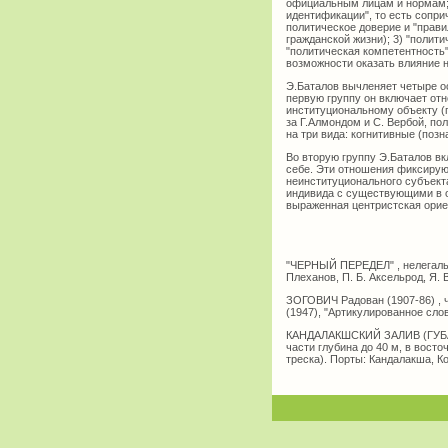
официальным лицам и нормам; 
идентификации", то есть сопри
политическое доверие и "прави
гражданской жизни); 3) "полит
"политическая компетентность
возможности оказать влияние н
Э.Баталов вычленяет четыре о
первую группу он включает от
институциональному объекту (п
за Г.Алмондом и С. Вербой, п
на три вида: когнитивные (по
Во вторую группу Э.Баталов в
себе. Эти отношения фиксирую
неинституционального субъект
индивида с существующими в о
выраженная центристская орие
"ЧЕРНЫЙ ПЕРЕДЕЛ" , нелегальна
Плеханов, П. Б. Аксельрод, Я. В
ЗОГОВИЧ Радован (1907-86) , ч
(1947), "Артикулированное слов
КАНДАЛАКШСКИЙ ЗАЛИВ (ГУБА) ,
части глубина до 40 м, в восто
треска). Порты: Кандалакша, К