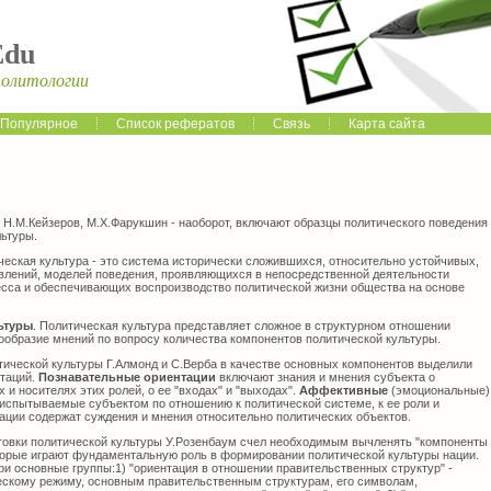
Edu
политологии
Популярное
Список рефератов
Связь
Карта сайта
в, Н.М.Кейзеров, М.Х.Фарукшин - наоборот, включают образцы политического поведения
льтуры.
ческая культура - это система исторически сложившихся, относительно устойчивых,
авлений, моделей поведения, проявляющихся в непосредственной деятельности
есса и обеспечивающих воспроизводство политической жизни общества на основе
ьтуры
. Политическая культура представляет сложное в структурном отношении
ообразие мнений по вопросу количества компонентов политической культуры.
тической культуры Г.Алмонд и С.Верба в качестве основных компонентов выделили
нтаций.
Познавательные ориентации
включают знания и мнения субъекта о
 и носителях этих ролей, о ее "входах" и "выходах".
Аффективные
(эмоциональные)
 испытываемые субъектом по отношению к политической системе, к ее роли и
ации содержат суждения и мнения относительно политических объектов.
товки политической культуры У.Розенбаум счел необходимым вычленять "компоненты
которые играют фундаментальную роль в формировании политической культуры нации.
ри основные группы:1) "ориентация в отношении правительственных структур" -
ескому режиму, основным правительственным структурам, его символам,