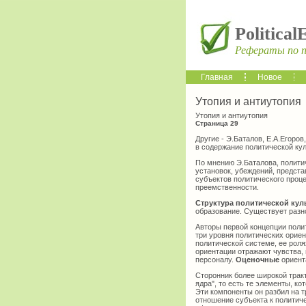
Political
Рефераты по 
Главная
Новое
Утопия и антиутопия
Утопия и антиутопия
Страница 29
Другие - Э.Баталов, Е.А.Егоро
в содержание политической ку
По мнению Э.Баталова, полити
установок, убеждений, предст
субъектов политического проц
преемственности.
Структура политической кул
образование. Существует разн
Авторы первой концепции поли
три уровня политических орие
политической системе, ее ролях
ориентации отражают чувства,
персоналу.
Оценочные
ориент
Сторонник более широкой трак
ядра", то есть те элементы, 
Эти компоненты он разбил на т
отношение субъекта к политич