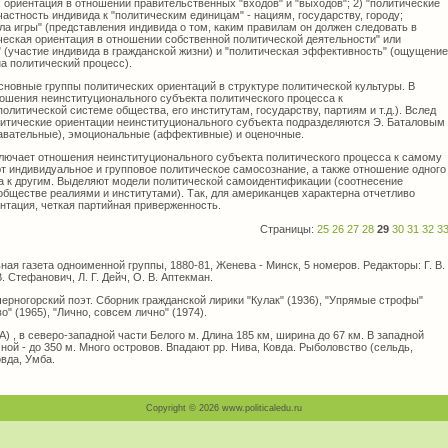
ориентация в отношении правительственных "входов" и "выходов"; 2) "политические
частность индивида к "политическим единицам" - нациям, государству, городу;
ла игры" (представления индивида о том, каким правилам он должен следовать в
ическая ориентация в отношении собственной политической деятельности" или
" (участие индивида в гражданской жизни) и "политическая эффективность" (ощущение
а политический процесс).
сновные группы политических ориентаций в структуре политической культуры. В
ношения неинституционального субъекта политического процесса к
олитической системе общества, его институтам, государству, партиям и т.д.). Вслед
олитические ориентации неинституционального субъекта подразделяются Э. Баталовым
знавательные), эмоциональные (аффективные) и оценочные.
ключает отношения неинституционального субъекта политического процесса к самому
т индивидуальное и групповое политическое самосознание, а также отношение одного
а к другим. Выделяют модели политической самоидентификации (соотнесение
бществе реалиями и институтами). Так, для американцев характерна отчетливо
нтация, четкая партийная приверженность.
Страницы:
25
26
27
28
29
30
31
32
3
я газета одноименной группы, 1880-81, Женева - Минск, 5 номеров. Редакторы: Г. В.
. Стефанович, Л. Г. Дейч, О. В. Аптекман.
ерногорский поэт. Сборник гражданской лирики "Кулак" (1936), "Упрямые строфы"
о" (1965), "Лично, совсем лично" (1974).
 в северо-западной части Белого м. Длина 185 км, ширина до 67 км. В западной
чной - до 350 м. Много островов. Впадают рр. Нива, Ковда. Рыболовство (сельдь,
овда, Умба.
Copyright © 2026 www.politicaledu.ru