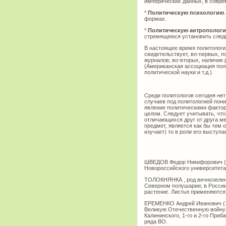
имперических данных, в совре
*
Политическую психологию
формах.
*
Политическую антрополог
стремящеюся установить следы
В настоящее время политологи
свидетельствует, во-первых, 
журналов; во-вторых, наличие
(Американская ассоциация поли
политической науки и т.д.).
Среди политологов сегодня нет
случаев под политологией по
явление политическими фактор
целом. Следует учитывать, что
отличающихся друг от друга м
предмет, является как бы тем 
изучает) то в роли его выступа
ШВЕДОВ Федор Никифорович (18
Новороссийского университета 
ТОЛОКНЯНКА , род вечнозелены
Северном полушарии; в России 
растение. Листья применяются
ЕРЕМЕНКО Андрей Иванович (18
Великую Отечественную войну 
Калининского, 1-го и 2-го При
ряда ВО.