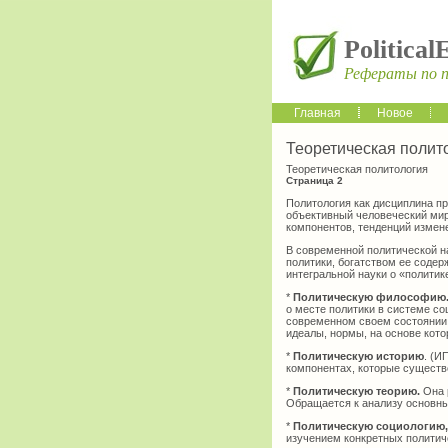
Political
Рефераты по 
Главная
Новое
Теоретическая полит
Теоретическая политология
Страница 2
Политология как дисциплина п
объективный человеческий мир
компонентов, тенденций измен
В современной политической н
политики, богатством ее содер
интегральной науки о «политик
*
Политическую философию
о месте политики в системе с
современном своем состоянии 
идеалы, нормы, на основе кот
*
Политическую историю
. (И
компонентах, которые существ
*
Политическую теорию.
Она 
Обращается к анализу основных
*
Политическую социологию
изучением конкретных политич