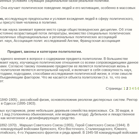
менных условиях служащих рациональной базой реальной политики.
. Она изучает политическое поведение людей и его мотивацию, особенно в массовых
ию,
исследующую предпосылки и условия вхождения людей в сферу политического,
 присутствия человека в политике.
я как наука занимает важное место среди обществоведческих дисциплин. Об этом
постоянно возрастающий поток литературы, множество специальных политических
 различных общенациональных и региональных политических ассоциаций
т. наук, Ассоциация полит. исследований Англии, Французская ассоциация
Предмет, законы и категории политологии.
 единого мнения в вопросе о содержании предмета политологии. В большинстве
нимают науку, изучающую политические отношения со всеми сопровождающими данное
ами. Согласно такому пониманию предметом ее является политическая жизнь в
 политология является интегральной наукой, и включает в себя совокупность наук,
етодами, подходами, способами исследования политической жизни, в этом смысле
объединяющим фактором. Что же касается объекта политологии (т.е. то, что она
ют:
Страницы:
1
2
3
4
5
40-1905) , российский физик, основоположник реологии дисперсных систем. Ректор
в Одессе (1895-1903).
х кустарников, реже небольших деревьев семейства вересковых. Св. 30 видов, в
1 вид (толокнянка обыкновенная, или медвежья ягода). Дубильное и лекарственное
 как мочегонное и дезинфицирующее средство.
92-1970) , Маршал Советского Союза (1955), Герой Советского Союза (1944). В
командующий войсками Брянского, Юго-Восточного, Сталинградского, Южного,
балтийского, 4-го Украинского фронтов и ряда армий. В 1945-58 командующий войсками