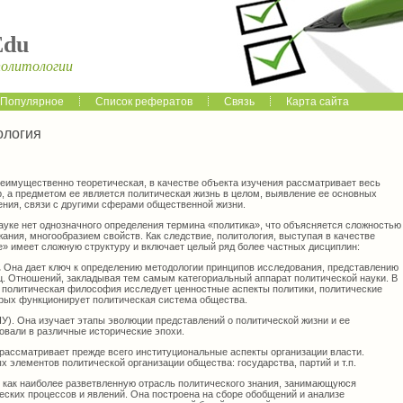
Edu
политологии
Популярное
Список рефератов
Связь
Карта сайта
ология
реимущественно теоретическая, в качестве объекта изучения рассматривает весь
, а предметом ее является политическая жизнь в целом, выявление ее основных
ения, связи с другими сферами общественной жизни.
ауке нет однозначного определения термина «политика», что объясняется сложностью
жания, многообразием свойств. Как следствие, политология, выступая в качестве
е» имеет сложную структуру и включает целый ряд более частных дисциплин:
.
Она дает ключ к определению методологии принципов исследования, представлению
оц. Отношений, закладывая тем самым категориальный аппарат политической науки. В
политическая философия исследует ценностные аспекты политики, политические
орых функционирует политическая система общества.
ПУ). Она изучает этапы эволюции представлений о политической жизни и ее
овали в различные исторические эпохи.
рассматривает прежде всего институциональные аспекты организации власти.
 элементов политической организации общества: государства, партий и т.п.
,
как наиболее разветвленную отрасль политического знания, занимающуюся
еских процессов и явлений. Она построена на сборе обобщений и анализе