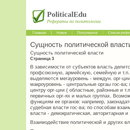
PoliticalEdu
Рефераты по политологии
Главная
Новое
Популярное
Список рефе
Сущность политической власт
Сущность политической власти
Страница 3
В зависимости от субъектов власть делитс
профсоюзную, армейскую, семейную и т.п.
выделяются мегауровень - междун. орг-ции
макроуровень - центральные оргаы гос-ва;
центру орг-ции ( областные, районные и т.п
первичных орг-ях и малых группах. Возмо
функциям ее органов: например, законадат
судебная власти гос-ва; по способам взаи
власти - демократическая, авторитарная и т
Взаимодействие политической и других вл