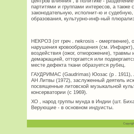
центров влияния , в политике - разделение
партитями и группами интересов, а также 
законодательную, исполнит-ю и судебную,
образования, культурно-инф-ный плюрали
НЕКРОЗ (от греч . nekrosis - омертвение),
нарушения кровообращения (см. Инфаркт),
воздействия (ожог, отморожение), травмы и
демаркацией, отторгается или подвергаетс
месте дефекта ткани образуется рубец.
ГАУДРИМАС (Gaudrimas) Юозас (р . 1911),
АН Литвы (1972), заслуженный деятель иск
посвященные литовской музыкальной куль
консерватории (с 1969).
ХО , народ группы мунда в Индии (шт. Бихар
Верующие - в основном индуисты.
Copyrigh