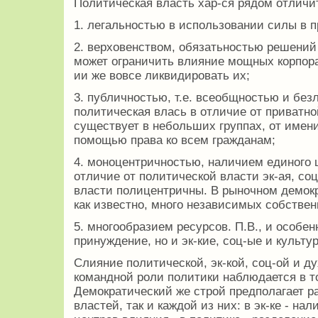
Политическая власть хар-ся рядом отличи
1. легальностью в использовании силы в п
2. верховенством, обязатьностью решений 
может ограничить влияние мощных корпор
ии же вовсе ликвидировать их;
3. публичностью, т.е. всеобщностью и безл
политическая влась в отличие от приватно
существует в небольших группах, от имен
помощью права ко всем гражданам;
4. моноцентричностью, наличием единого 
отличие от политической власти эк-ая, с
власти полицентричны. В рыночном демок
как известно, много независимых собствен
5. многообразием ресурсов. П.В., и особен
принуждение, но и эк-кие, соц-ые и куль
Слияние политической, эк-кой, соц-ой и д
командной роли политики наблюдается в т
Демократический же строй предполагает р
властей, так и каждой из них: в эк-ке - н