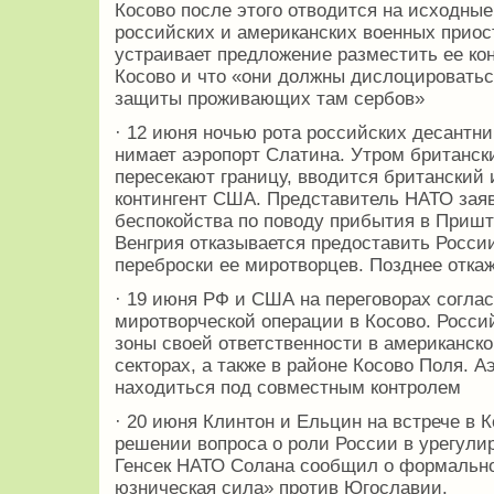
Косово после этого отводится на исходные
российских и американских военных прио
устраивает предложение разместить ее кон
Косово и что «они должны дислоцироваться
защиты проживающих там сербов»
· 12 июня ночью рота российских десантни
нимает аэропорт Слатина. Утром британск
пересекают границу, вводится британский 
контингент США. Представитель НАТО заяв
беспокойства по поводу прибытия в Пришт
Венгрия отказывается предоставить Росси
переброски ее миротворцев. Позднее отка
· 19 июня РФ и США на переговорах соглас
миротворческой операции в Косово. Росси
зоны своей ответственности в американско
секторах, а также в районе Косово Поля. 
находиться под совместным контролем
· 20 июня Клинтон и Ельцин на встрече в
решении вопроса о роли России в урегули
Генсек НАТО Солана сообщил о формальн
юзническая сила» против Югославии.