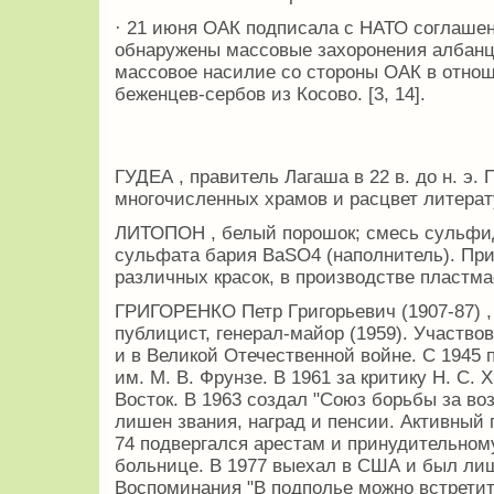
· 21 июня ОАК подписала с НАТО соглашен
обнаружены массовые захоронения албанц
массовое насилие со стороны ОАК в отнош
беженцев-сербов из Косово. [3, 14].
ГУДЕА , правитель Лагаша в 22 в. до н. э.
многочисленных храмов и расцвет литерат
ЛИТОПОН , белый порошок; смесь сульфид
сульфата бария BaSO4 (наполнитель). При
различных красок, в производстве пластма
ГРИГОРЕНКО Петp Гpигорьевич (1907-87) ,
публицист, генерал-майоp (1959). Участвов
и в Великой Отечественной войне. С 1945
им. М. В. Фpунзе. В 1961 за критику Н. С.
Восток. В 1963 создал "Союз борьбы за во
лишен звания, наград и пенсии. Активный 
74 подвергался арестам и пpинудительном
больнице. В 1977 выехал в США и был ли
Воспоминания "В подполье можно встретить