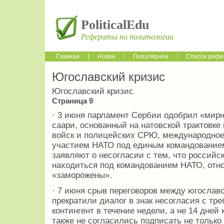
PoliticalEdu
Рефераты по политологии
Главная
Новое
Популярное
Список рефе
Югославский кризис
Югославский кризис
Страница 9
· 3 июня парламент Сербии одобрил «мир
саари, основанный на натовской трактовке
войск и полицейских СРЮ, международное 
участием НАТО под единым командованием
заявляют о несогласии с тем, что российс
находиться под командованием НАТО, отно
«заморожены».
· 7 июня срыв переговоров между югослав
прекратили диалог в знак несогласия с т
контингент в течение недели, а не 14 дней 
также не согласились подписать не только 