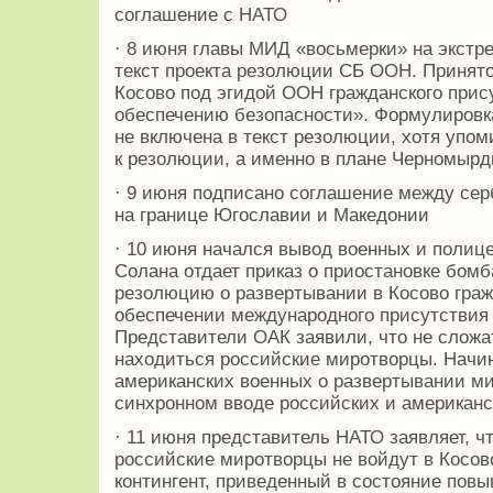
соглашение с НАТО
· 8 июня главы МИД «восьмерки» на экстр
текст проекта резолюции СБ ООН. Принят
Косово под эгидой ООН гражданского прис
обеспечению безопасности». Формулировк
не включена в текст резолюции, хотя упом
к резолюции, а именно в плане Черномырд
· 9 июня подписано соглашение между се
на границе Югославии и Македонии
· 10 июня начался вывод военных и полице
Солана отдает приказ о приостановке бом
резолюцию о развертывании в Косово граж
обеспечении международного присутствия 
Представители ОАК заявили, что не сложат
находиться российские миротворцы. Начин
американских военных о развертывании ми
синхронном вводе российских и американс
· 11 июня представитель НАТО заявляет, ч
российские миротворцы не войдут в Косов
контингент, приведенный в состояние повы