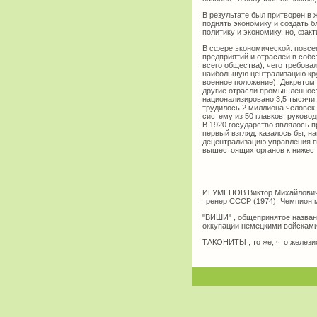
В результате был притворен в 
поднять экономику и создать б
политику и экономику, но, фак
В сфере экономической: повсе
предприятий и отраслей в собс
всего общества), чего требова
наибольшую централизацию круп
военное положение). Декретом 
другие отрасли промышленности
национализировано 3,5 тысячи, 
трудилось 2 миллиона человек
систему из 50 главков, руков
В 1920 государство являлось 
первый взгляд, казалось бы, на
децентрализацию управления п
вышестоящих органов к нижест
ИГУМЕНОВ Виктор Михайлович (
тренер СССР (1974). Чемпион м
"ВИШИ" , общепринятое названи
оккупации немецкими войсками.
ТАКОНИТЫ , то же, что желези