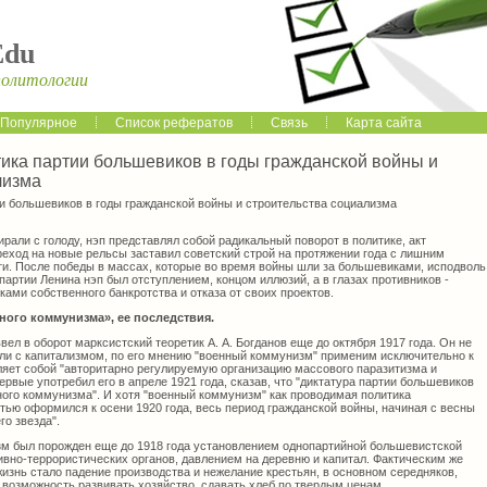
Edu
политологии
Популярное
Список рефератов
Связь
Карта сайта
ика партии большевиков в годы гражданской войны и
лизма
и большевиков в годы гражданской войны и строительства социализма
ирали с голоду, нэп представлял собой радикальный поворот в политике, акт
реход на новые рельсы заставил советский строй на протяжении года с лишним
ти. После победы в массах, которые во время войны шли за большевиками, исподволь
партии Ленина нэп был отступлением, концом иллюзий, а в глазах противников -
ми собственного банкротства и отказа от своих проектов.
ого коммунизма», ее последствия.
ел в оборот марксистский теоретик А. А. Богданов еще до октября 1917 года. Он не
ли с капитализмом, по его мнению "военный коммунизм" применим исключительно к
ляет собой "авторитарно регулируемую организацию массового паразитизма и
ервые употребил его в апреле 1921 года, сказав, что "диктатура партии большевиков
ного коммунизма". И хотя "военный коммунизм" как проводимая политика
тью оформился к осени 1920 года, весь период гражданской войны, начиная с весны
го звезда".
м был порожден еще до 1918 года установлением однопартийной большевистской
ивно-террористических органов, давлением на деревню и капитал. Фактическим же
жизнь стало падение производства и нежелание крестьян, в основном середняков,
 возможность развивать хозяйство, сдавать хлеб по твердым ценам.