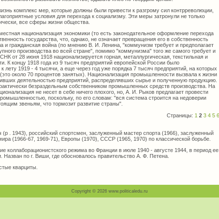
жизнь комплекс мер, которые должны были привести к разгрому сил контрреволюции,
лагоприятные условия для перехода к социализму. Эти меры затронули не только
тически, все сферы жизни общества.
местная национализация экономики (то есть законодательное оформление перехода
твенность государства, что, однако, не означает превращения его в собственность
ла и гражданская война (по мнению В. И. Ленина, "коммунизм требует и предполагает
ного производства во всей стране", помимо "коммунизма" того же самого требует и
СНК от 28 июня 1918 национализируется горная, металлургическая, текстильная и
. К концу 1918 года из 9 тысяч предприятий европейской России было
к лету 1919 - 4 тысячи, а еще через год уже порядка 7 тысяч предприятий, на которых
 (это около 70 процентов занятых). Национализация промышленности вызвала к жизни
одивших деятельностью предприятий, распределявших сырье и полученную продукцию.
практически безраздельным собственником промышленных средств производства. На
ционализация не несет в себе ничего плохого, но, А. И. Рыков предлагает провести
ромышленностью, поскольку, по его словам: "вся система строится на недоверии
оящим звеньям, что тормозит развитие страны".
Страницы:
1
2
3
4
5
р . 1943), российский спортсмен, заслуженный мастер спорта (1966), заслуженный
ира (1966-67, 1969-71), Европы (1970), СССР (1965, 1970) по классической борьбе.
е коллаборационистского режима во Франции в июле 1940 - августе 1944, в период ее
 Назван по г. Виши, где обосновалось правительство А. Ф. Петена.
стые кварциты.
Copyright © 2026 www.politicaledu.ru