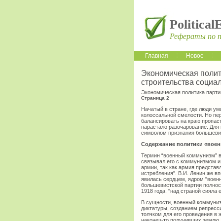
Political
Рефераты по 
Главная
Новое
Экономическая полит
строительства социа
Экономическая политика парти
Страница 2
Начатый в стране, где люди ум
колоссальной смелости. Но пе
балансировать на краю пропас
нарастало разочарование. Для 
символом признания большевика
Содержание политики «военн
Термин “военный коммунизм” вв
связывал его с коммунизмом и
армии, так как армия представ
истребления". В.И. Ленин же вп
явилась сердцем, ядром "воен
большевистской партии полнос
1918 года, "над страной сияла е
В сущности, военный коммуниз
диктатуры, созданием репресс
толчком для его проведения в 
наконец-то получивших землю,