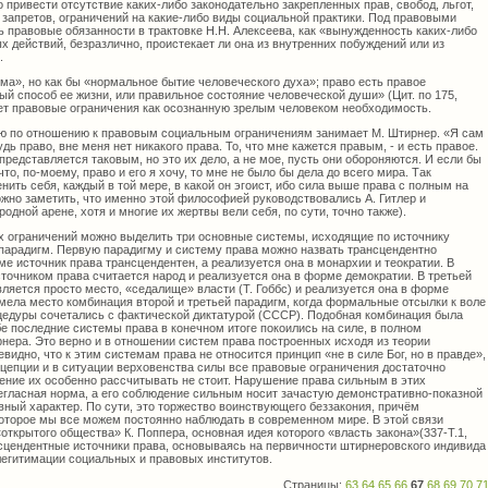
привести отсутствие каких-либо законодательно закрепленных прав, свобод, льгот,
 запретов, ограничений на какие-либо виды социальной практики. Под правовыми
 правовые обязанности в трактовке Н.Н. Алексеева, как «вынужденность каких-либо
 действий, безразлично, проистекает ли она из внутренних побуждений или из
.
рма», но как бы «нормальное бытие человеческого духа»; право есть правое
й способ ее жизни, или правильное состояние человеческой души» (Цит. по 175,
ает правовые ограничения как осознанную зрелым человеком необходимость.
ю по отношению к правовым социальным ограничениям занимает М. Штирнер. «Я сам
дь право, вне меня нет никакого права. То, что мне кажется правым, - и есть правое.
представляется таковым, но это их дело, а не мое, пусть они обороняются. И если бы
то, по-моему, право и его я хочу, то мне не было бы дела до всего мира. Так
нить себя, каждый в той мере, в какой он эгоист, ибо сила выше права с полным на
ложно заметить, что именно этой философией руководствовались А. Гитлер и
ной арене, хотя и многие их жертвы вели себя, по сути, точно также).
 ограничений можно выделить три основные системы, исходящие по источнику
 парадигм. Первую парадигму и систему права можно назвать трансцендентно
ме источник права трансцендентен, а реализуется она в монархии и теократии. В
точником права считается народ и реализуется она в форме демократии. В третьей
ляется просто место, «седалище» власти (Т. Гоббс) и реализуется она в форме
имела место комбинация второй и третьей парадигм, когда формальные отсылки к воле
цедуры сочетались с фактической диктатурой (СССР). Подобная комбинация была
обе последние системы права в конечном итоге покоились на силе, в полном
нера. Это верно и в отношении систем права построенных исходя из теории
видно, что к этим системам права не относится принцип «не в силе Бог, но в правде»,
цепции и в ситуации верховенства силы все правовые ограничения достаточно
ение их особенно рассчитывать не стоит. Нарушение права сильным в этих
негласная норма, а его соблюдение сильным носит зачастую демонстративно-показной
ный характер. По сути, это торжество воинствующего беззакония, причём
которое мы все можем постоянно наблюдать в современном мире. В этой связи
открытого общества» К. Поппера, основная идея которого «власть закона»(337-Т.1,
нсцендентные источники права, основываясь на первичности штирнеровского индивида
легитимации социальных и правовых институтов.
Страницы:
63
64
65
66
67
68
69
70
7