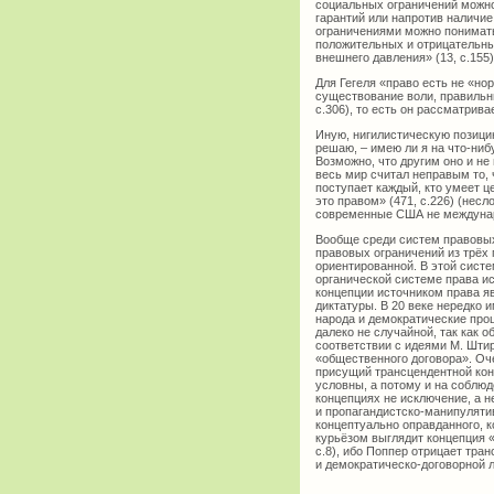
социальных ограничений можно 
гарантий или напротив наличие
ограничениями можно понимать
положительных и отрицательных
внешнего давления» (13, с.155)
Для Гегеля «право есть не «но
существование воли, правильны
с.306), то есть он рассматрив
Иную, нигилистическую позици
решаю, – имею ли я на что-нибу
Возможно, что другим оно и не 
весь мир считал неправым то, ч
поступает каждый, кто умеет це
это правом» (471, с.226) (нес
современные США не международ
Вообще среди систем правовых
правовых ограничений из трёх
ориентированной. В этой систе
органической системе права ис
концепции источником права яв
диктатуры. В 20 веке нередко 
народа и демократические про
далеко не случайной, так как 
соответствии с идеями М. Штир
«общественного договора». Оче
присущий трансцендентной кон
условны, а потому и на соблюд
концепциях не исключение, а 
и пропагандистско-манипулятив
концептуально оправданного, 
курьёзом выглядит концепция «
с.8), ибо Поппер отрицает тра
и демократическо-договорной 