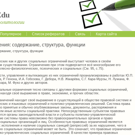
Edu
политологии
Популярное
Список рефератов
Связь
Карта сайта
ния: содержание, структура, функции
ржание, структура, функции
ских как и других социальных ограничений выступает человек в своём
м существовании. Ограничению при этом подвергается всё многообразие его
лесно-физиологических, психических и социальных (См. 95, с.75).
ти, управления и вытекающих из них ограничений проанализированы в работах Ю.П.
, Р. Генона, И.А. Гобозова, Г. Дебора, Н.В. Жмарёва, С.Г. Кара-Мурзы, Н. Лумана, Ф.
ара, М. Фуко и других авторов.
альные ограничения тесно связаны с другими формами социальных ограничений,
находя своё выражение в праве, экономике, и прочих областях.
аничений находит своё выражение в существующей в обществе правовой системе и
еских и языковых ограничений и политико-управленческих решений. Система права
о принятые и обычно опубликованные законы, документы, распоряжения и
или иные аспекты социальной практики. Непосредственным субъектом правовых
тся органы законодательной власти и субъекты политико-управленческой
ие системы права невозможно без правоохранительных органов и право
оциальных организаций и лиц. Особенностью правовых ограничений является
 исполнения и наличие социальных санкций (репрессий) за их нарушение, чего в
их социальных ограничений может не быть. Это означает, что правовые ограничения
ко-управленческих социальных ограничений. В качестве примера правовых