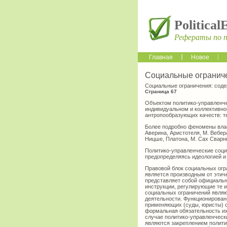
Political
Рефераты по 
Главная
Новое
Социальные ограниче
Социальные ограничения: соде
Страница 67
Объектом политико-управленче
индивидуальном и коллективно
антропообразующих качеств: те
Более подробно феномены влас
Аверина, Аристотеля, М. Вебера
Ницше, Платона, М. Сах Сварнк
Политико-управленческие соци
предопределяясь идеологией и 
Правовой блок социальных огр
является производным от этич
представляет собой официальн
инструкции, регулирующие те 
социальных ограничений являю
деятельности. Функционирован
применяющих (суды, юристы) с
формальная обязательность их
случае политико-управленческ
являются закреплением полити