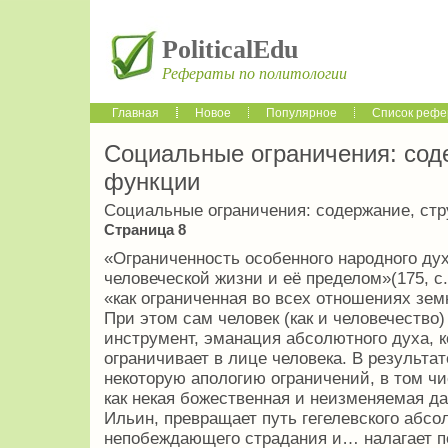
PoliticalEdu
Рефераты по политологии
Главная
Новое
Популярное
Список рефе
Социальные ограничения: соде
функции
Социальные ограничения: содержание, стр
Страница 8
«Ограниченность особенного народного ду
человеческой жизни и её пределом»(175, с.
«как ограниченная во всех отношениях земн
При этом сам человек (как и человечество)
инструмент, эманация абсолютного духа, к
ограничивает в лице человека. В результа
некоторую апологию ограничений, в том ч
как некая божественная и неизменяемая дан
Ильин, превращает путь гегелевского абсо
непобеждающего страдания и… налагает п