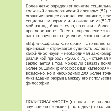
Более чётко определяет понятие социаль
толковый социологический словарь» (52). «
ограничивающее социальное влияние, вед
социальным нормам или ожиданиям»(52-Т.1,
мой взгляд, более точно, но связи с боле
прослеживается. То есть, определение это
частно-научного, социологического понятия
«В философских категориях – это являетс
признаков – отражается сущность более вы
какой-либо науки – необходимая закономе
различной природы»(206, с.73), - отмечал М
заключается в том, можно ли связать поня
более общими философскими категориями?
возможно, но и необходимо для более точн
ликвидации разрыва между его использова
философии.
ПОЛИТОНАЛЬНОСТЬ (от поли ... и тонально
звучание нескольких (часто двух) тональн