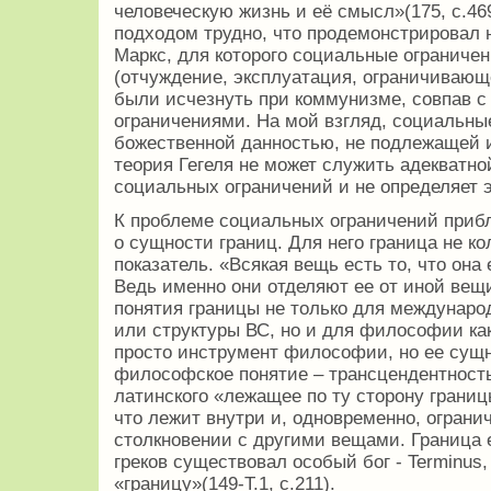
человеческую жизнь и её смысл»(175, с.46
подходом трудно, что продемонстрировал не
Маркс, для которого социальные ограниче
(отчуждение, эксплуатация, ограничивающ
были исчезнуть при коммунизме, совпав с
ограничениями. На мой взгляд, социальны
божественной данностью, не подлежащей
теория Гегеля не может служить адекватн
социальных ограничений и не определяет э
К проблеме социальных ограничений прибл
о сущности границ. Для него граница не к
показатель. «Всякая вещь есть то, что она 
Ведь именно они отделяют ее от иной ве
понятия границы не только для междунаро
или структуры ВС, но и для философии как
просто инструмент философии, но ее сущн
философское понятие – трансцендентность
латинского «лежащее по ту сторону границ
что лежит внутри и, одновременно, ограни
столкновении с другими вещами. Граница 
греков существовал особый бог - Terminus
«границу»(149-Т.1, с.211).