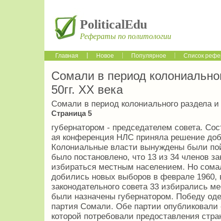
PoliticalEdu
Рефераты по политологии
Главная
Новое
Популярное
Список рефе
Сомали в период колониальног
50гг. XX века
Сомали в период колониального раздела и в
Страница 5
губернатором - председателем совета. Сос
ая конференция НЛС приняла решение доб
Колониальные власти вынуждены были пойт
было постановлено, что 13 из 34 членов за
избираться местным населением. Но сом
добились новых выборов в феврале 1960, в
законодательного совета 33 избирались м
были назначены губернатором. Победу од
партия Сомали. Обе партии опубликовали
которой потребовали предоставления стра