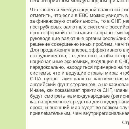
неблагоприятном международном финансо
Что касается международной валютной сис
отметить, что если в ЕВС можно увидеть в
за финансовую стабильность, то в СНГ, н
пострублевых валютных систем с российс
просто формой состязания за право эмити
руководящие валютные органы республик 
решение совершенно иных проблем, чем те
Для продвижения вперед эффективного вн
сотрудничества, т.е. для того, чтобы отгор
национальные экономики, входящие в СНГ,
парадоксально, находиться примерно на т
системы, что и ведущие страны мира; что
США, нужны такие валюты, как немецкая м
английский фунт стерлингов, а не карбован
Иначе, как показывает практика СНГ, член
будут смотреть на международные (регио
как на временное средство для поддержан
срока, и внешний мир будет во всяком слу
привлекательным, чем внутрирегиональная
Ст