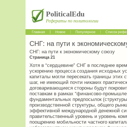
PoliticalEdu
Рефераты по политологии
Главная
Новое
Популярное
Список рефе
СНГ: на пути к экономическом
СНГ: на пути к экономическому союзу
Страница 21
Хотя в “сердцевине” СНГ в последнее вре
ускорению процесса создания исходных ус
капиталы могли пересекать границы этих с
шаг, не имеющий почти никаких практичес
договаривающиеся стороны будут покрови
поставкам в рамках “финансово-промышленн
фундаментальных предпосылок (структуры
производственной структуры, общего рынка
эффективной международной денежной си
правительственный уровень и уровень ком
поощрению мобильности частного капитала