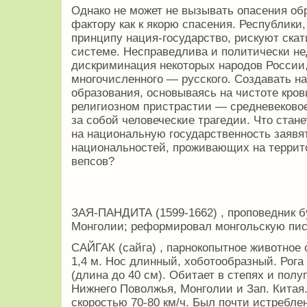
Однако не может не вызывать опасения о
фактору как к якорю спасения. Республик
принципу нация-государство, рискуют ска
системе. Несправедлива и политически н
дискриминация некоторых народов России,
многочисленного — русского. Создавать н
образования, основываясь на чистоте крови
религиозном пристрастии — средневековое
за собой человеческие трагедии. Что стане
на национальную государственность заявя
национальностей, проживающих на террито
вепсов?
ЗАЯ-ПАНДИТА (1599-1662) , проповедник б
Монголии; реформировал монгольскую пис
САЙГАК (сайга) , парнокопытное животное 
1,4 м. Нос длинный, хоботообразный. Рог
(длина до 40 см). Обитает в степях и полу
Нижнего Поволжья, Монголии и Зап. Китая.
скоростью 70-80 км/ч. Был почти истребл