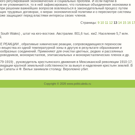
ного регулирования экономических и социальных проблем. И если партии в
е не упоминаются, то в ней зафиксировано, что головные объединения экономики в
при решении важнейших вопросов вовлекаться в законодательный процесс путем
бщих трудовых договорах, о мерах экономической политики и о пересмотре системы
тоже защищают перед властями интересы своих членов.
Страницы:
9
10
11
12
13
14
15
16
1
 Wales) , штат на юго-востоке. Австралии. 801,6 тыс. км2. Население 5,7 млн.
й.
ЕАКЦИИ , обратимые химические реакции, сопровождающиеся переносом
о вещества из одной температурной зоны в другую в результате образования и
ообразных соединений. Применяют для очистки цветных, редких и рассеянных
роводников, монокристаллов, эпитаксиальных и монокристаллических пленок и др.
9-1919) , руководитель крестьянского движения в Мексиканской революции 1910-17;
видации крупной земельной собственности за выкуп и наделения крестьян землей. В
ды Сапаты и Ф. Вильи занимали столицу. Вероломно убит.
Copyright © 2026 www.politicaledu.ru