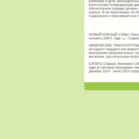
влиянием в деле законодатель
Конституции Конфедерации даж
обязательном порядке должны 
опроса. И на переговорах об о
социального страхования они 
НОВЫЙ ЮЖНЫЙ УЭЛЬС (New South
человек (1987). Адм. ц. - Сидне
ХИМИЧЕСКИЕ ТРАНСПОРТНЫЕ Р
исходного твердого или жидког
разложения промежуточных газ
металлов, при получении полуп
САПАТА (Zapata) Эмилиано (187
один из авторов программы лик
декабре 1914 - июле 1915 отря