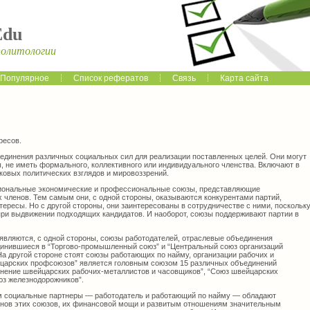
Edu
политологии
Популярное
Список рефератов
Связь
Карта сайта
ресов.
динения различных социальных сил для реализации поставленных целей. Они могут
, не иметь формального, коллективного или индивидуального членства. Включают в
ковых политических взглядов и мировоззрений.
иональные экономические и профессиональные союзы, представляющие
 членов. Тем самым они, с одной стороны, оказываются конкурентами партий,
ересы. Но с другой стороны, они заинтересованы в сотрудничестве с ними, поскольк
ри выдвижении подходящих кандидатов. И наоборот, союзы поддерживают партии в
вляются, с одной стороны, союзы работодателей, отраслевые объединения
инившиеся в “Торгово-промышленный союз” и “Центральный союз организаций
а другой стороне стоят союзы работающих по найму, организации рабочих и
царских профсоюзов” является головным союзом 15 различных объединений
инение швейцарских рабочих-металлистов и часовщиков”, “Союз швейцарских
юз железнодорожников”.
м социальные партнеры — работодатель и работающий по найму — обладают
енов этих союзов, их финансовой мощи и развитым отношениям значительным