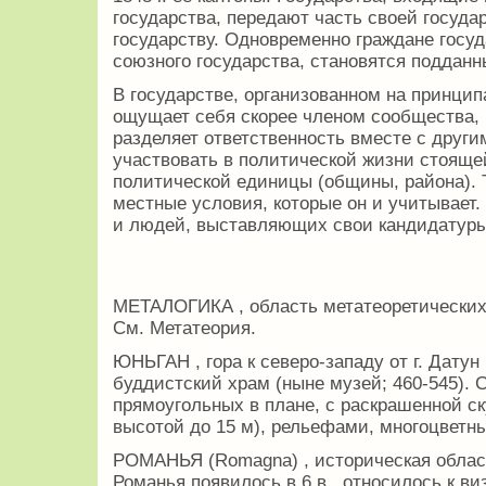
государства, передают часть своей госуд
государству. Одновременно граждане госуд
союзного государства, становятся поддан
В государстве, организованном на принци
ощущает себя скорее членом сообщества,
разделяет ответственность вместе с други
участвовать в политической жизни стояще
политической единицы (общины, района). 
местные условия, которые он и учитывает.
и людей, выставляющих свои кандидатуры
МЕТАЛОГИКА , область метатеоретических
См. Метатеория.
ЮНЬГАН , гора к северо-западу от г. Датун
буддистский храм (ныне музей; 460-545).
прямоугольных в плане, с раскрашенной с
высотой до 15 м), рельефами, многоцветн
РОМАНЬЯ (Romagna) , историческая област
Романья появилось в 6 в., относилось к в