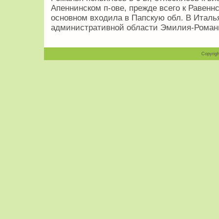
Апеннинском п-ове, прежде всего к Равеннск
основном входила в Папскую обл. В Италь
административной области Эмилия-Роман
Copyrigh