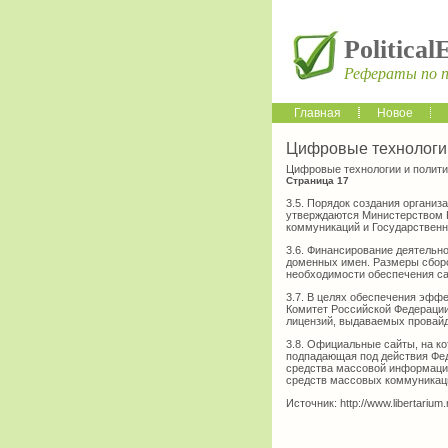
Political
Рефераты по 
Главная
Новое
Цифровые технологии
Цифровые технологии и полити
Страница 17
3.5. Порядок создания организ
утверждаются Министерством 
коммуникаций и Государствен
3.6. Финансирование деятельн
доменных имен. Размеры сборо
необходимости обеспечения с
3.7. В целях обеспечения эфф
Комитет Российской Федерации
лицензий, выдаваемых провайд
3.8. Официальные сайты, на к
подпадающая под действия Фед
средства массовой информации
средств массовых коммуникац
Источник: http://www.libertarium.