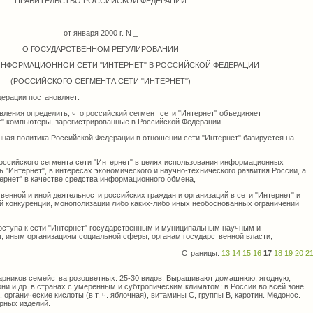
ПРАВИТЕЛЬСТВО РОССИЙСКОЙ ФЕДЕРАЦИИ
от января 2000 г. N _
О ГОСУДАРСТВЕННОМ РЕГУЛИРОВАНИИ
ИНФОРМАЦИОННОЙ СЕТИ "ИНТЕРНЕТ" В РОССИЙСКОЙ ФЕДЕРАЦИИ
(РОССИЙСКОГО СЕГМЕНТА СЕТИ "ИНТЕРНЕТ")
ерации постановляет:
ления определить, что российский сегмент сети "Интернет" объединяет
т" компьютеры, зарегистрированные в Российской Федерации.
енная политика Российской Федерации в отношении сети "Интернет" базируется на
российского сегмента сети "Интернет" в целях использования информационных
ь "Интернет", в интересах экономического и научно-технического развития России, а
тернет" в качестве средства информационного обмена,
венной и иной деятельности российских граждан и организаций в сети "Интернет" и
 конкуренции, монополизации либо каких-либо иных необоснованных ограничений
доступа к сети "Интернет" государственным и муниципальным научным и
 иным организациям социальной сферы, органам государственной власти,
Страницы:
13
14
15
16
17
18
19
20
2
арников семейства розоцветных. 25-30 видов. Выращивают домашнюю, ягодную,
ни и др. в странах с умеренным и субтропическим климатом; в России во всей зоне
 органические кислоты (в т. ч. яблочная), витамины С, группы В, каротин. Медонос.
рных изделий.