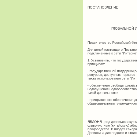
ПОСТАНОВЛЕНИЕ
ГЛОБАЛЬНОЙ 
Правительство Российской Фед
Для целей настоящего Постанов
подключенные к сети "Интерне
1. Установить, что государств
принципах:
- государственной поддержки 
ресурсов, доступных через сет
также использования сети "Ин
- обеспечения свободы хозяйст
недопущения недобросовестной
такой деятельности,
- приоритетного обеспечения 
образовательным учреждениям,
ЯБЛОНЯ , род деревьев и куст
сливолистную (китайскую) ябло
плодоводства. В плодах сахара,
Древесина для поделок и столя