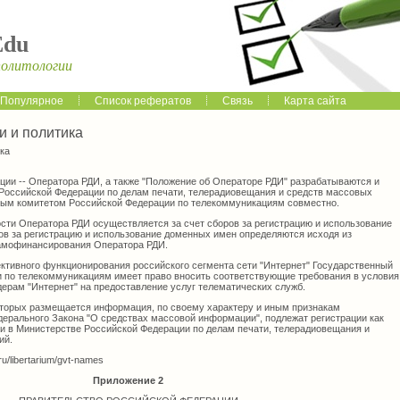
Edu
политологии
Популярное
Список рефератов
Связь
Карта сайта
 и политика
ка
ации -- Оператора РДИ, а также "Положение об Операторе РДИ" разрабатываются и
Российской Федерации по делам печати, телерадиовещания и средств массовых
ным комитетом Российской Федерации по телекоммуникациям совместно.
ости Оператора РДИ осуществляется за счет сборов за регистрацию и использование
в за регистрацию и использование доменных имен определяются исходя из
амофинансирования Оператора РДИ.
ективного функционирования российского сегмента сети "Интернет" Государственный
 по телекоммуникациям имеет право вносить соответствующие требования в условия
ерам "Интернет" на предоставление услуг телематических служб.
оторых размещается информация, по своему характеру и иным признакам
ерального Закона "О средствах массовой информации", подлежат регистрации как
 в Министерстве Российской Федерации по делам печати, телерадиовещания и
ий.
ru/libertarium/gvt-names
Приложение 2