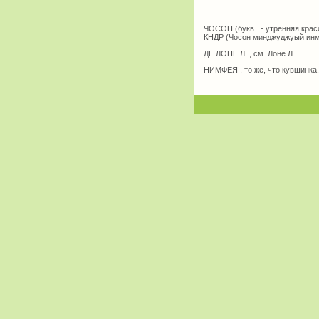
ЧОСОН (букв . - утренняя красо
КНДР (Чосон минджуджуый инми
ДЕ ЛОНЕ Л ., см. Лоне Л.
НИМФЕЯ , то же, что кувшинка.