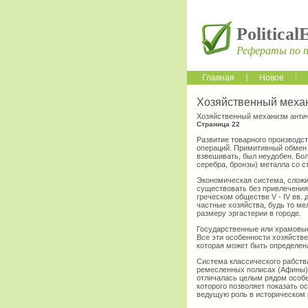
Political
Рефераты по 
Главная
Новое
Хозяйственный механ
Хозяйственный механизм антич
Страница 22
Развитие товарного производс
операций. Примитивный обмен т
взвешивать, был неудобен. Бо
серебра, бронзы) металла со 
Экономическая система, сложив
существовать без привлечения
греческом обществе V - IV вв.
частные хозяйства, будь то ме
размеру эргастерии в городе.
Государственные или храмовые 
Все эти особенности хозяйств
которая может быть определена
Система классического рабств
ремесленных полисах (Афины), 
отличалась целым рядом особе
которого позволяет показать 
ведущую роль в историческом ра