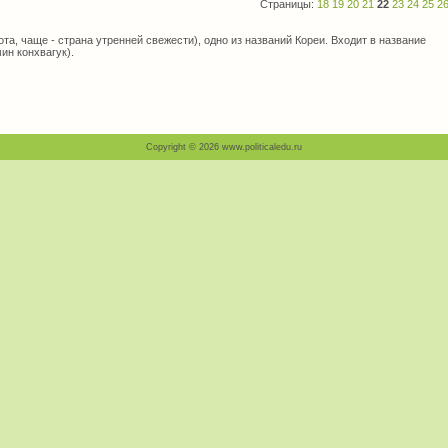
Страницы:
18
19
20
21
22
23
24
25
2
та, чаще - страна утренней свежести), одно из названий Кореи. Входит в название
н конхвагук).
Copyright © 2026 www.politicaledu.ru