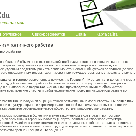
Edu
политологии
Популярное
Список рефератов
Связь
Карта сайта
изм античного рабства
ного рабства
тва, большой объем торговых операций требовали совершенствование расчетных
овара на товар или на куски валютного металла, которые постоянно нужно
лее удобным средством расчета стала монета: небольшой кусочек валютного (золота,
строго определенным весом, гарантированным государством, выпустившим эту монету
шаяся в торгово-ремесленных полисах и в Греции V - IV вв. до н.э. в целом, не могла
 к труду больших масс рабов, абсолютное количество и удельный вес которых в
 до н.э. непрерывно возрастал. Основными производственными ячейками стали
лкие крестьянские участки и рабовладельческие поместья на хоре или разные по
хозяйства не получили в Греции такого развития, как в древневосточных обществах.
енной структуры привели к формированию особой системы классовых отношений,
 как развитое рабовладельческое общество, или классическое рабство.
а сформировалась в более или менее законченном виде в развитых торгово-
в то время как в аграрных полисах (Спарта) социально-классовая структура
нностей. Наиболее ярким примером является афинское общество, характеристика
особенности социально-классовой структуры торгово-ремрсленных полисов, играющих
звитии древней Греции V - IV вв. до н.э.