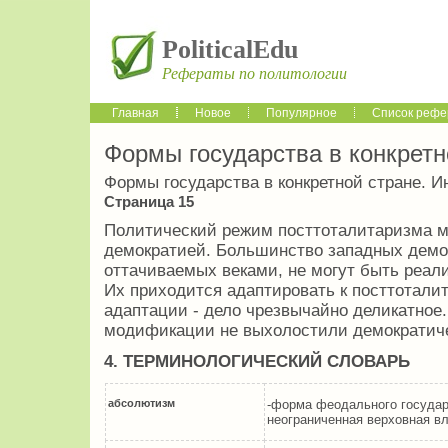
PoliticalEdu
Рефераты по политологии
Главная
Новое
Популярное
Список рефе
Формы государства в конкретн
Формы государства в конкретной стране. И
Страница 15
Политический режим посттоталитаризма м
демократией. Большинство западных демо
оттачиваемых веками, не могут быть реали
Их приходится адаптировать к посттотали
адаптации - дело чрезвычайно деликатное
модификации не выхолостили демократиче
4.
ТЕРМИНОЛОГИЧЕСКИЙ СЛОВАРЬ
абсолютизм
-форма феодального государ
неограниченная верховная 