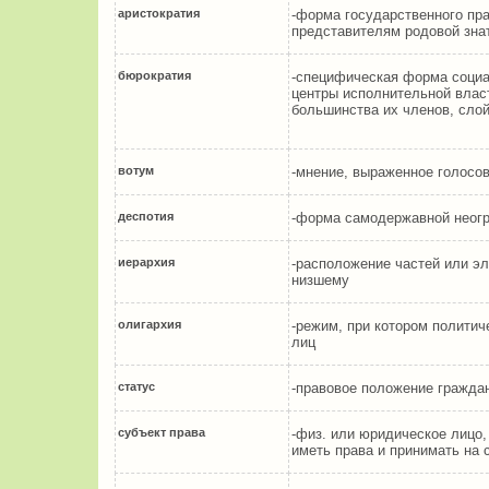
аристократия
-форма государственного пра
представителям родовой зн
бюрократия
-специфическая форма социа
центры исполнительной влас
большинства их членов, слой
вотум
-мнение, выраженное голос
деспотия
-форма самодержавной неог
иерархия
-расположение частей или эл
низшему
олигархия
-режим, при котором политич
лиц
статус
-правовое положение гражда
субъект права
-физ. или юридическое лицо,
иметь права и принимать на