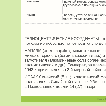
типология
-научный метод, основа кото
группировка с помощью обо
тирания
-власть, установленная наси
единоличном правлении
ГЕЛИОЦЕНТРИЧЕСКИЕ КООРДИНАТЫ , коо
положение небесных тел относительно цен
НАПАЛМ (англ . napalm), зажигательные вя
жидкого горючего (бензин, керосин и др.) 
загустителя (алюминиевые соли органичес
пальмитиновой и др.). Температура пламе
1942 и применялся во 2-й мировой войне и
ИСААК Синайский (5 в .), христианский мо
подвизался в Синайской пустыне. Убит во
в Православной церкви 14 (27) января.
Copyrigh