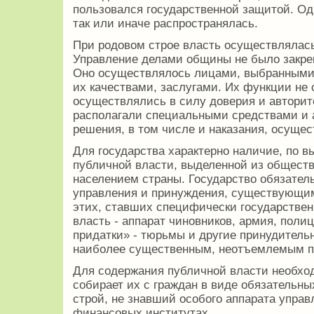
пользовался государственной защитой. Одн
так или иначе распространялась.
При родовом строе власть осуществлялас
Управление делами общины не было закре
Оно осуществлялось лицами, выбранными 
их качествами, заслугами. Их функции не 
осуществлялись в силу доверия и авторите
располагали специальными средствами и 
решения, в том числе и наказания, осуще
Для государства характерно наличие, по в
публичной власти, выделенной из общест
населением страны. Государство обязател
управления и принуждения, существующи
этих, ставших специфически государстве
власть - аппарат чиновников, армия, поли
придатки» - тюрьмы и другие принудитель
наиболее существенным, неотъемлемым при
Для содержания публичной власти необхо
собирает их с граждан в виде обязательны
строй, не знавший особого аппарата управ
финансовых институтах.