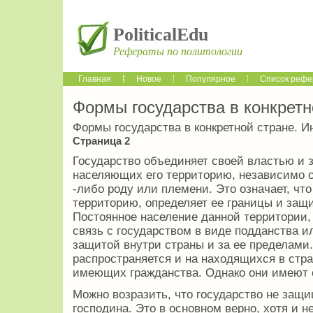
PoliticalEdu
Рефераты по политологии
Главная
Новое
Популярное
Список рефе
Формы государства в конкретн
Формы государства в конкретной стране. И
Страница 2
Государство объединяет своей властью и 
населяющих его территорию, независимо о
-либо роду или племени. Это означает, чт
территорию, определяет ее границы и защ
Постоянное население данной территории,
связь с государством в виде подданства и
защитой внутри страны и за ее пределами.
распространяется и на находящихся в стра
имеющих гражданства. Однако они имеют 
Можно возразить, что государство не защ
господина. Это в основном верно, хотя и н