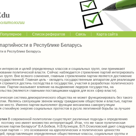
Edu
политологии
Популярное
Список рефератов
Связь
Карта сайта
артийности в Республике Беларусь
ти в Республике Беларусь
 интересов и целей определенных классов и социальных групп, они принимают
ровании политической власти. Сейчас наблюдается стремление партий интегрировать
х групп. Вне всякого сомнения, главным стремлением партии является достижение
государственной. Главная цель - овладеть государственным аппаратом для реализации
я стремится достичь господства в государстве, участия в разработках политического
нии. Партии оказывают влияние на выдвижение лидеров государства, на
льства (являются главными поставщиками кадров для всех сфер власти).
итическая система демократического общества не может функционировать без такого
артии. Являясь связующим звеном между гражданским обществом и властью, партии
бое место. Именно партии выполняют функции механизма саморегуляции
я стихийную энергию социальных протестов в русло легитимной борьбы за лучшее
артия
В современной политологии существуют различные подходы к определению
, поэтому оно имеет множество интерпретаций. Итак, что же такое политическая
ческие партии Беларуси" В.А.Бобков, Н.В.Кузнецов, В.П.Осмоловский дают следующее
ская партия — это основанное на идеологических и политических ценностях
дей, представляющее определенные общественные классы, социальные группы и