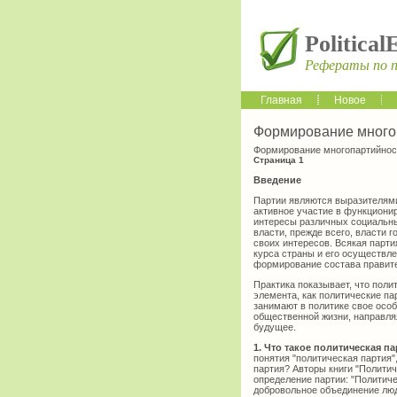
Political
Рефераты по 
Главная
Новое
Формирование многоп
Формирование многопартийнос
Страница 1
Введение
Партии являются выразителями
активное участие в функциони
интересы различных социальны
власти, прежде всего, власти 
своих интересов. Всякая парти
курса страны и его осуществле
формирование состава правите
Практика показывает, что пол
элемента, как политические п
занимают в политике свое осо
общественной жизни, направля
будущее.
1. Что такое политическая п
понятия "политическая партия"
партия? Авторы книги "Полити
определение партии: "Политиче
добровольное объединение лю