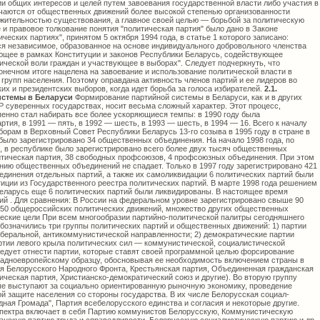
и общих интересов и целей путем завоевания государственной власти либо участия в
ичаются от общественных движений более высокой степенью организованности
лжительностью существования, а главное своей целью — борьбой за политическую
 и правовое толкование понятия "политическая партия" было дано в Законе
еских партиях", принятом 5 октября 1994 года, в статье 1 которого записано:
ся независимое, образованное на основе индивидуального добровольного членства
ющее в рамках Конституции и законов Республики Беларусь, содействующее
ческой воли граждан и участвующее в выборах". Следует подчеркнуть, что
онечном итоге нацелена на завоевание и использование политической власти в
групп населения. Поэтому оправдана активность членов партий и ее лидеров во
х и президентских выборов, когда идет борьба за голоса избирателей.
2.1.
стемы в Беларуси
Формирование партийной системы в Беларуси, как и в других возникших после распада СССР суверенных государствах, носит весьма сложный характер. Этот процесс, начавшийся в 1990 году, постепенно стал набирать все более ускоряющиеся темпы: в 1990 году была зарегистрирована лишь одна партия, в 1991 — пять, в 1992 — шесть, в 1993 — шесть, в 1994 — 16. Всего к началу избирательной кампании по выборам в Верховный Совет Республики Беларусь 13-го созыва в 1995 году в стране в качестве политических партий было зарегистрировано 34 общественных объединения. На начало 1998 года, по данным Министерства юстиции, в республике было зарегистрировано всего более двух тысяч общественных объединений и фондов, 41 политическая партия, 38 свободных профсоюзов, 4 профсоюзных объединения. При этом активность населения по созданию общественных объединений не спадает. Только в 1997 году зарегистрировано 421 объединение. В результате объединения отдельных партий, а также их самоликвидации 6 политических партий были исключены Министерством юстиции из Государственного реестра политических партий. В марте 1998 года решением Верховного Суда Республики Беларусь еще 6 политических партий были ликвидированы. В настоящее время осталось 29 политических партий . Для сравнения: В России на федеральном уровне зарегистрировано свыше 90 общероссийских партий, около 50 общероссийских политических движений, множество других общественных организаций, имеющих политические цели При всем многообразии партийно-политической палитры сегодняшнего белорусского общества четко обозначились три группы политических партий и общественных движений: 1) партии правого толка — в основном либеральной, антикоммунистической направленности; 2) демократические партии центристского характера; 3) партии левого крыла политических сил — коммунистической, социалистической ориентации. К первой группе следует отнести партии, которые ставят своей программной целью форсирование капитализации Беларуси по западноевропейскому образцу, обосновывая ее необходимость включением страны в "мировую цивилизацию" (Партия Белорусского Народного Фронта, Крестьянская партия, Объединенная гражданская партия, Национально-демократическая партия, Христианско-демократический союз и другие). Во вторую группу можно включить партии, которые выступают за социально ориентированную рыночную экономику, проведение реформ при сильной социальной защите населения со стороны государства. В их числе Белорусская социал-демократическая партия "Народная Громада", Партия всебелорусского единства и согласия и некоторые другие. Левая сторона политического спектра включает в себя Партию коммунистов Белорусскую, Коммунистическую партию Белоруссии, Республиканскую партию труда и справедливости, Белорусскую социалистическую партию и др. В чем особенность белорусской многопартийности? Белорусское общество находится на начальном этапе формирования многопартийности, который развивается крайне противоречиво и имеет свои особенности. Во-первых, в республике пока отсутствует полноценная социальная база для многопартийности, общество не структурировано, не дифференцировано в социально-политическом плане, социальные слои и группы со своими специфическими интересами только начинают складываться. Поэтому существующие в стране общественные организации, объединения, партии и движения, претендующие на выражение и представительство в структурах власти интересов социальных групп, внешне характеризуются чрезвычайным идейно-политическим разнообразием. Во-вторых, по количественному составу большинство политических партий крайне малочисленны. Многие из так называемых партий с трудом смогли перешагнуть необходимый для регистрации в Министерстве юстиции рубеж в 500 человек. По сути дела почти все политические образования, которые зарегистрированы в качестве партий, являются пока лишь протопартиями, а не партиями в полном смысле этого понятия. Используя терминологию Министра юстиции Республики Беларусь Г.Воронцова, на белорусском партийном небосклоне в основном не "звезды", а "карлики", многие из которых практически бездействуют. По данным Министерства юстиции, опубликованным в газете "Звязда" 3 марта 1998 года, среди самых многочисленных партий — Партия коммунистов Белорусская (Калякин) — 10 429, Либерально-демократическая партия (Гайдукевич) — 3985, Коммунистическая партия Белоруссии (Чикин) — 7011, партия Белорусского Народного Фронта (Позняк) — 2338, Объединенная гражданская партия (Богданкевич) — 2500, Белорусская социал-демократическая партия "Народная Громада" (Статкевич) — 1729, Социал-демократическая партия народного согласия (Сечко) — 1795, Белорусская крестьянская партия (Лугин) — 1647, Белорусская патриотическая партия (Баранкевич) — 1342. Необходимо отметить, что, по итогам запроса Министерства юстиции в начале 1998 года о численном составе политических партий и их деятельности, количество членов почти всех партий в течение пяти лет уменьшилось в несколько раз. Например, на момент регистрации в рядах Белорусской крестьянской партии состояло 16 тысяч человек, Либерально-демократической партии — 19, Партии БНФ — 5, Партии коммунистов Белорусской — 20 тысяч человек. В-третьих, формирование политических партий в республике проходило в период тотального кризиса общества и намного опережало психологическую готовность населения к осознанию и восприятию происходящих перемен. Поэтому не случайно почти 60 процентов населения республики не поддерживали ни одной партии, а более 28 процентов не знали о том, какие партии или общественные движения есть в республике. В-четвертых, становление партий в течение четырехлетнего периода, вплоть до принятия 5 октября 1994 года Закона Республики Беларусь "О политических партиях", проводились на основании утратившего свою силу Закона СССР "Об общественных объединениях", принятого в октябре 1990 года, и "Временного положения о порядке образования и деятельности общественных объединений граждан в Белорусской ССР" (1990 год). Эти документы лишь номинально регламентировали создание партий и их регистрацию, обретение ими юридического лица, вступление в блоки, участие в избирательном процессе и т.д. В документах отсутствовали четкое политическое и правовое толкование понятия "политическая партия", определение места партии в политической системе и их прав, принципы взаимоотношений с органами государственной власти, источники финансирования политической деятельности партий. В-пятых, между политическими партиями не достигнуто взаимопонимание. Об этом свидетельствует само существование однотипных партий. Например, действуют три партии экологического характера, две — спортивного, столько же партий ставят своей задачей упрочение республиканского строя в стране, две партии апеллируют к гражданам с коммунистическими идеями. Несомненно, каждая из партий имеет право на свою социальную нишу, на свои предпочтения и особенности. Но нередко это лишь амбициозные устремления лидеров партий, которые оборачиваются недоверием избирателей на выборах. Понятно, это — болезнь роста, развития. К сожалению, она пока прогрессирует. Как развивался процесс многопартийности в республике? Весна 1991 года явилась социальным половодьем, вызвавшим появление ряда политических партий (ОДПБ, БСДГ, БХДС), которые, возникнув на волне эйфорической критики монопольно правящей КПБ, широко использовали митинговую практику работы. Пик активности политических партий — 1995 год, когда проходили выборы депутатов Верховного Совета Республики Беларусь 13-го созыва. Парламентские выборы позволили выявить степень поддержки различных партий избирателями на данном этапе. В высший законодательный орган страны своих представителей сумели провести 16 партий. Депутатские мандаты распределились следующим образом: Партия коммунистов — 45, Аграрная партия — 33, Партия народного согласия — 8, Объединенная демократическая партия — 5, Гражданская партия — 2, Белорусская социал-демократическая партия — 2, Партия всебелорусского единства и согласия — 2. По одному депутату было избрано от Белорусского патриотического движения, Партии "зеленых", от партий труда и справедливости, социалистической, крестьянской, народной, социально-спортивной, экологической, труда. В новый парламент было избрано также 96 беспартийных депутатов. Необходимо отметить, что левое крыло политических сил Беларуси по итогам парламентских выборов выглядело достаточно весомо. Парламентские партии продемонстрировали тогда некоторую политическую зрелость и умение приходить к согласию. В результате взаимодействия лидер Аграрной партии С.Шарецкий был избран Председателем Верховного Совета, а председатель Партии коммунистов Белорусской В.Новиков — его первым заместителем. В составе Верховного Совета 13-го созыва было сформировано пять парламентских фракций: коммунистов (45 человек), аграриев (49 человек), "Гражданское действие" (18 человек), "Согласие" (61 человек), социал-демократическая фракция "Союз труда" (15 человек). В 1994 году в нашей стране была принята Конституция, измененная и дополненная путем референдума 1996 года. За это время политический процесс в Беларуси резко изменился, что в свою очередь повлияло на партийные взаимоотношения в стране. Если до лета 1996 года отличительной чертой развития партий Беларуси являлся антагонизм двух ведущих среди них — ПКБ и БНФ, то с осени 1996 ситуация резко изменилась. Партии- антагонисты объединились по ряду принципиальных положений в единую оппозицию. Как должны взаимодействовать органы государственной власти с политическими партиями и общественными движениями? В России, например, есть опыт функционирования Политического консультативного совета при Президенте Российской Федерации, в который вошли члены партий, не представленных в парламенте. Через этот совет власть ведет диалог с политическими организациями. У нас в республике предпринимались попытки поиска форм диалога с политическими партиями и общественными организациями, но они были нерезультативными. По мнению С.Посохова, бывшего помощника Президента Республики Беларусь, в Беларуси можно создать такой же, ка