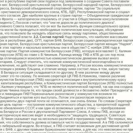
2.2. Состав партий
Надо признать, что наиболее массовыми являются партии коммунистов (их в республике две), ОГП, партия БНФ, Белорусская социал-демократическая партия "Народная Громада", ЛДП, Аграрная партия, Белорусская крестьянская партия, Белорусская партия женщин "Надзея". Какова политическая ситуация в этих партиях и насколько влиятельны они в обществе? С ноября 1996 года в республике две коммунистические партии: Партия коммунистов Белорусская (ПКБ), которую возглавляет С. Калякин и Коммунистическая партия Белоруссии (КПБ) во главе с В.Чикиным. Разница между ПКБ и КПБ до сих пор ясна далеко не всем. Раскол во всегда отличавшемся монолитностью коммунистическом движении вызвал много вопросов, кривотолков и комментариев. Следует отметить, что наличие коммунистической многопартийности в некоторых странах — это не исключение, но действуют они слаженно. Например, в России восемь коммунистических партий, все они находятся в оппозиции к режиму Ельцина, и отличие между ними состоит лишь в том, какую тактику борьбы с президентом избрать. В Беларуси ситуация складывается по-другому. В чем различие между двумя компартиями? Их лидеры объясняют это по-своему. По мнению секретаря ЦК ПКБ В.Новикова, главное различие состоит в том, что "Партия коммунистов Белорусская (ПКБ) находится в оппозиции к внутриполитическому курсу Президента Беларуси, курсу на капитализацию республики, а Коммунистическая партия Белоруссии (КПБ) полностью его поддерживает" Лидер ПКБ С.Калякин утверждает, что "КПБ не является политической партией, так как она создана при помощи государства", "в партию Чикина пошли те, кто предан своей должности и беззаветно любит Президента" и "создана она для дискредитации и ликвидации ПКБ"Первоначально разногласия у коммунистов возникли по тактическим вопросам: с кем объединяться и против кого выступать. Потом эти разногласия переросли в идеологические. Программные документы двух партий почти не отличаются, они очень близки. По словам Секретаря ЦК КПБ В.Чикина, стратегическая цель партии — построение коммунистического общества, а приоритетной задачей партии является восстановление обновленного СССР, и как один из возможных шагов к этому — преобразование Парламентского собрания Союза Беларуси и России в двухпалатный Парламент Союза. А члены ПКБ, исходя из программных заявлений, свою историческую миссию видят в необходимости "защищать трудящихся, Советскую власть и построить социализм". В.Чикин указывает еще на несколько различий в программах партий: "Во-первых, мы придерживаемся той точки зрения, что собственность должна оставаться чисто государственной. А в ПКБ склоняются к капитализму, построенному по либеральной модели. Во-вторых, в ПКБ считают возможным для достижения целей использовать тактику сближения с БНФ, с другими правыми буржуазными партиями, а для нас это невозможно ни при каких обстоятельствах". Возможны ли варианты объединения коммунистов двух партий? По суждениям их лидеров, высказанных в печати, это невозможно. Хотя, как утверждает В.Чикин, "мы политическая сила, с которой сегодня вынуждены считаться наши оппоненты", В.Новиков, называя КПБ "партией власти", "придворной", полагает, "что объединение с такой партией принесет только вред". Празднования 150-летия "Манифеста Коммунистической Партии" и 100-летия I съезда РСДРП в марте 1998 года еще раз продемонстрировали, что белорусским политикам еще далеко до нормального диалога. Идейные наследники РСДРП так и не сумели договориться о совместном праздновании общего "дня рождения". Следует отметить, что одна из самых популярных два года назад левых партий — Аграрная — медленно движется в политическое небытие. Политисполком Аграрной партии в конце марта текущего года заявил о непринятии позиций бывшего своего руководителя С.Шарецкого и высказался за лишение его полномочий представительствовать в каких-либо структурах от имени партии. Не подает признаков жизни и оставшаяся без лидера Белорусская социалистическая партия. После назначения В.Кузнецова послом в Китай партия практически бездействует. Поэтому, анализируя состояние дел на "левом фланге", правомерен вывод, что партиям "левой" ориентации далеко еще до реализации пожелания, высказанного Президентом Республики Беларусь А.Лукашенко в октябре 1997 года на 34 съезде КПБ, о том, чтобы "левое движение в республике было сформировано как единое мощное движение, с которым бы считались" Что касается политических сил, претендующих на место в "центре" политического спектра, то здесь налицо процесс раздробления, "разброда и шатаний". В рядах социал-демократов давно нет единства. Образованный в мае 1995 года "Социал-демократический союз" (СДС) на базе ПНС, БСДГ и партии ВЕС, не просуществовал и года. В итоге одна из трех входивших в него партий исчезла с политической арены, а на месте двух других появились по меньшей мере три новые, каждая из которых сейчас объективно слабее, чем были БСДГ и ПНС до объединения. В июне 1996 года в результате раскола часть членов Белорусской социал-демократической Громады (БСДГ) во главе с Н.Статкевичем объединилась с активно поддерживающей Президента Республики Беларусь Партией народного согласия (ПНС). В январе 1997 года по просьбе Статкевича Минюст ликвидировал БСДГ и зарегистрировал Белорусскую социал-демократическую партию "Народная Громада" (БСДП-НГ), в состав которой вошли и известные в республике политики: М.Гриб и Г.Таразевич. По мнению значительной части руководства БСДГ, достаточных юридических оснований для ликвидации партии не было, поэтому они образовали в марте 1997 года оргкомитет по возрождению БСДГ, председателем которого был избран С.Шушкевич. В настоящее время в Министерство юстиции поданы документы для регистрации партии "Белорусская социал-демократическая Громада". Лидер ПНС Л.Сечко, заявив о выходе из "Социал-демократического союза", зарегистрировал в мае 1997 года новую партию под названием "Социал-демократическая партия народного согласия (ПНС). В СМИ активно обсуждались дела белорусских социал-демократов, их споры за "первородство", причины раскольнической деятельности их отдельных лидеров. Секретарь ЦК "Народнай Громады" М.Гриб, считая нецелесообразным образование еще одной партии социал-демократического направления, сожалеет, что "С.Шушкевiч з прычыны свайго амбiцыйнага характару, расколвае беларускую сацыял-дэмакратыю i тым самым фактычна садзейнiчае iнтарэсам кiруючай наменклатуры" С.Шушкевич убежден, что "социал-демократическое движение в Беларуси предельно ослаблено альянсами руководителей БСДГ с пропрезидентскими антидемократами типа Сечки, Долголева, Пашкевича и их марионеточными организациями" Несмотря на существующие разногласия среди социал-демократов, проявляет наибольшую активность лидер партии "Народная Громада" Н.Статкевич. С.Шушкевич окрестил Н.Статкевича "горе-руководителем". Однако последний неустанно рождает очередные "нестандартные" идеи объединения демократических сил не только в республике, но и в масштабе стран СНГ. Известны его попытки создания антикризисного комитета, который провел только одно заседание, политического блока "Социал-демократический союз" вместе с Белорусской партией труда, который распался. Поэтому очередные "идеи" Н.Статкевича воспринимаются политиками из других партий не без иронии. К центристским демократическим партиям, согласно их программных документов, относится Либерально-демократическая партия (ЛДП) во главе с С.Гайдукевичем. Надо признать, что ни одна партия в республике не имеет столько печатных изданий (две республиканские газеты: "Республиканские ведомости. Правда Гайдукевича" и "Либеральная газета", а также три региональные). В 1996 году создан Либерально-демократический белорусский союз молодежи, а в 1997 году зарегистрированы Женская Либеральная ассоциация и Либерально-демократическое женское правозащитное движение. По словам председателя партии С.Гайдукевича, "либеральные демократы медленно, но верно превращаются в серьезную политическую силу". Хотя, судя по публикациям в прессе (а преобладают скандальные материалы о криминальном прошлом белорусских либерал-демократов и заграничных "вояжах" ее лидеров), активных действий партия не предпринимает. Да и газета "Правда Гайдукевича" в последнее время выходит крайне нерегулярно. В отличие от "левых" и "центра", "правые" партии и движения оказались более "рачительными" хозяевами. Во-первых, они прагматично использовали свой временный союз с отдельными представителями левых сил: Партией коммунистов Белорусской и Аграрной партией. Во-вторых, БНФ всерьез занялся организационной работой и в начале осени 1997 года инициировал создание своих собственных молодежной организации и женского движения. Однако в руководстве БНФ уже давно нет единства по вопросу о тактике деятельности. Это продемонстрировал очередной съезд БНФ, который состоялся в июне 1997 года. Руководство БНФ раскололось на две группировки: "позняковцев" и "внутрипартийную оппозицию" во главе с Ю.Ходыко. Следствием их противостояния стал процесс потери управляемости организацией, который низвел партию БНФ до уровня карликовых партий. В СМИ было опубликовано немало материалов о "междоусобных разборках" и "банальных интригах" за лидерство внутри БНФ, а также их принципиальных разногласиях с лидерами партий, входящих в "объединенную оппозицию", в частности, ОГП. З.Позняк, уловив тенденцию падения авторитета БНФ, некогда влиятельной оппозиционной силы, и объективно оценивая развитие событий в республике, в письме из эмиграции руководству БНФ отметил, что в последнее время в среде белорусской оппозиции наблюдается "паралич сил". "Ситуация обретает черты политического болота и никуда не движется. Еще полгода такого паралича — и Белорусский народный фронт как серьезная оппозиционная сила перестанет существовать и будет вытеснен на периферию общественной жизни" Спасая сложившееся положение, руководство БНФ выработало новую политическую линию, предложив развить "мирное белорусское освободительное движение", состоящее из пяти стратегических направлений деятельности. Главные из них: акции по сбору подписей за отставку президен