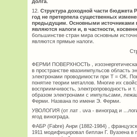
долга.
12.
Структура доходной части бюджета Р
год не претерпела существенных измене
предыдущим. Основными источниками п
являются налоги и, в частности, косвен
большинстве стран мира основным источн
являются прямые налоги.
Ст
ФЕРМИ ПОВЕРХНОСТЬ , изоэнергетическая
в пространстве квазиимпульсов область эн
электронами проводимости при Т = ОК. П
понятие теории металлов. Многие их свойс
восприимчивость, электропроводность и т.
образом электронами с импульсами, лежа
Ферми. Названа по имени Э. Ферми.
УВОЛОГИЯ (от лат . uva - виноград и ...лог
ягод винограда.
ФАБР (Fabre) Анри (1882-1984) , французс
1911 модифицировал биплан Г. Вуазена в 