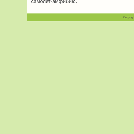
самолет-амфибию.
Copyrigh