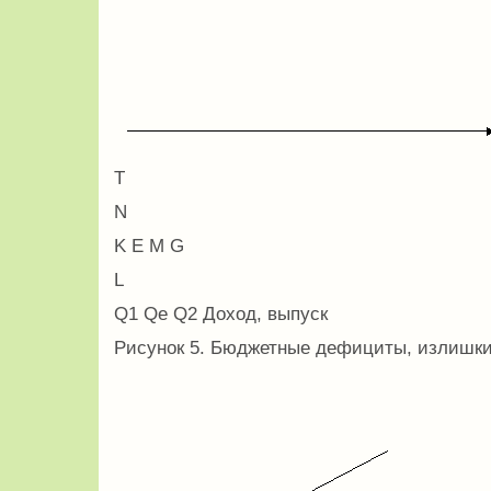
T
N
K E M G
L
Q1 Qe Q2 Доход, выпуск
Рисунок 5. Бюджетные дефициты, излишки