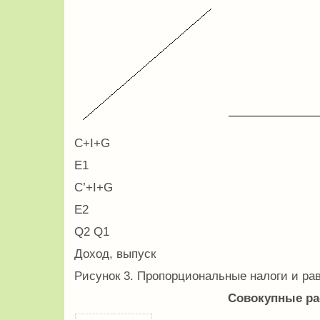
C+I+G
E1
C’+I+G
E2
Q2 Q1
Доход, выпуск
Рисунок 3. Пропорциональные налоги и ра
Совокупные р