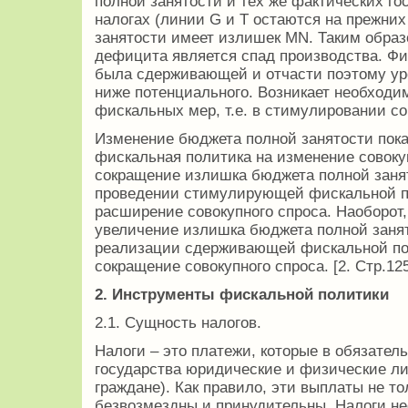
полной занятости и тех же фактических го
налогах (линии G и Т остаются на прежни
занятости имеет излишек МN. Таким образ
дефицита является спад производства. Фи
была сдерживающей и отчасти поэтому ур
ниже потенциального. Возникает необходи
фискальных мер, т.е. в стимулировании со
Изменение бюджета полной занятости пока
фискальная политика на изменение совоку
сокращение излишка бюджета полной заня
проведении стимулирующей фискальной по
расширение совокупного спроса. Наоборот
увеличение излишка бюджета полной заня
реализации сдерживающей фискальной пол
сокращение совокупного спроса. [2. Стр.12
2.
Инструменты фискальной политики
2.1. Сущность налогов.
Налоги – это платежи, которые в обязател
государства юридические и физические ли
граждане). Как правило, эти выплаты не то
безвозмездны и принудительны. Налоги нео