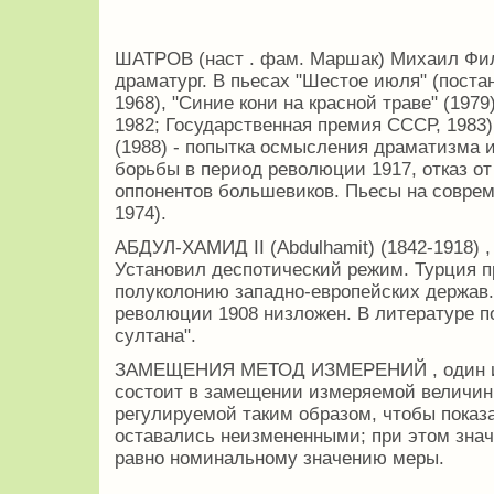
ШАТРОВ (наст . фам. Маршак) Михаил Фили
драматург. В пьесах "Шестое июля" (пост
1968), "Синие кони на красной траве" (1979
1982; Государственная премия СССР, 1983),
(1988) - попытка осмысления драматизма 
борьбы в период революции 1917, отказ от
оппонентов большевиков. Пьесы на совреме
1974).
АБДУЛ-ХАМИД II (Abdulhamit) (1842-1918) ,
Установил деспотический режим. Турция п
полуколонию западно-европейских держав
революции 1908 низложен. В литературе п
султана".
ЗАМЕЩЕНИЯ МЕТОД ИЗМЕРЕНИЙ , один из 
состоит в замещении измеряемой величин
регулируемой таким образом, чтобы показ
оставались неизмененными; при этом зна
равно номинальному значению меры.