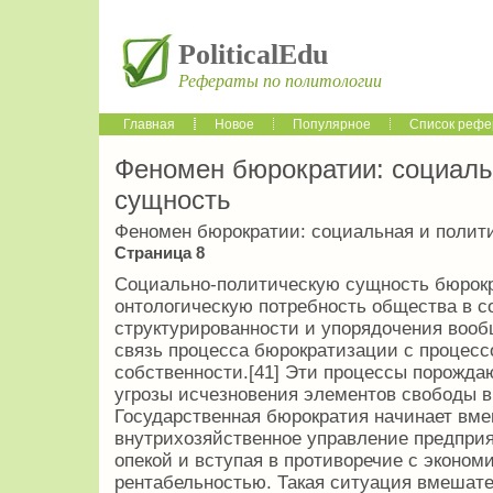
PoliticalEdu
Рефераты по политологии
Главная
Новое
Популярное
Список рефе
Феномен бюрократии: социаль
сущность
Феномен бюрократии: социальная и полит
Страница 8
Социально-политическую сущность бюрокр
онтологическую потребность общества в с
структурированности и упорядочения воо
связь процесса бюрократизации с процесс
собственности.[41] Эти процессы порожда
угрозы исчезновения элементов свободы в
Государственная бюрократия начинает вм
внутрихозяйственное управление предприя
опекой и вступая в противоречие с эконо
рентабельностью. Такая ситуация вмешател