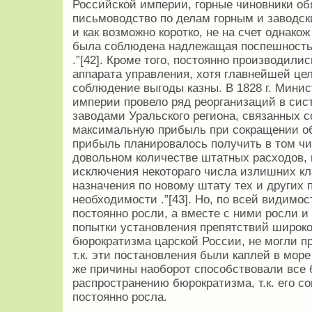
Российской империи, горные чиновники обя
письмоводство по делам горным и заводск
и как возможно коротко, не на счет однакож 
была соблюдена надлежащая поспешность, 
.”[42]. Кроме того, постоянно производил
аппарата управления, хотя главнейшей це
соблюдение выгоды казны. В 1828 г. Мини
империи провело ряд реорганизаций в сис
заводами Уральского региона, связанных 
максимальную прибыль при сокращении о
прибыль планировалось получить в том чис
довольном количестве штатных расходов, 
исключения некотораго числа излишних кл
назначения по новому штату тех и других 
необходимости .”[43]. Но, по всей видимо
постоянно росли, а вместе с ними росли и
попытки установления препятствий широк
бюрократизма царской России, не могли пр
т.к. эти постановления были каплей в мор
же причины наоборот способствовали все
распространению бюрократизма, т.к. его с
постоянно росла.