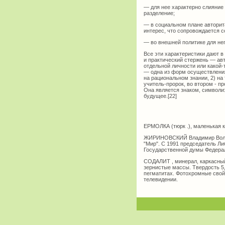
— для нее характерно слияние 
разделение;
— в социальном плане авторит
интерес, что сопровождается 
— во внешней политике для не
Все эти характеристики дают в
и практический стержень — ав
отдельной личности или какой-
— одна из форм осуществления
на рациональном знании, 2) на
учитель-пророк, во втором - п
Она является знаком, символи
будущее.[22]
ЕРМОЛКА (тюрк .), маленькая к
ЖИРИНОВСКИЙ Владимир Вольфов
"Мир". С 1991 председатель Л
Государственной думы Федера
СОДАЛИТ , минерал, каркасный 
зернистые массы. Твердость 5,
пегматитах. Фотохромные свой
телевидении.