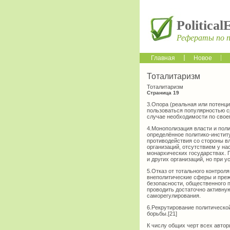
Political
Рефераты по 
Главная
Новое
Тоталитаризм
Тоталитаризм
Страница 19
3.Опора (реальная или потенц
пользоваться популярностью с
случае необходимости по свое
4.Монополизация власти и пол
определённое политико-инстит
противодействия со стороны в
организаций, отсутствием у нас
монархических государствах. 
и других организаций, но при 
5.Отказ от тотального контро
внеполитические сферы и преж
безопасности, общественного п
проводить достаточно активну
саморегулирования.
6.Рекрутирование политической
борьбы.[21]
К числу общих черт всех авто