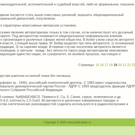
законодательной, исполнительной и судебной властей, либо их формальное, показное
аризм пытается стать выше классовых различий, выразить общенациональный
социальной демагогией, популизмом;
го характерны агрессивные имперские установки.
 сумме явление авторитаризма только в том случае, если наличествует его духовный
торитет. Под авторитетом понимается общепризнанное неформальное влияние
то организации в различных сферах жизни общества. В более узком смысле авторитет
 власти, стоящей выше права. М. Бебер выделял три типа авторитета: 1) основанный
 традиции, 3) на харизме вождя. В первом случае носителем авторитета является
роповедник, в третьем - вождь. Без личности такого рода авторитаризм невозможен.
зирующим единство нации, ее суверенитет, ее великое прошлое, настоящее и
Страницы:
15
16
17
18
19
20
21
22
2
руглая шапочка из мягкой ткани без околыша.
ич (р . 1946), российский политический деятель. С 1983 юрист издательства
иберально-демократической партии России - ЛДПР. С 1993 председатель фракции ЛДПР
льного Собрания Российской Федерации.
силикат, Na8[AlSiO4]6Cl2. Примеси K, Ca, S. Синие, серые, зеленоватые и др.
5-6,0; плотность 2,3 г/см3. Встречается в щелочных изверженных породах и
ства синтетических разновидностей содалита используются в радиоэлектронике и
Copyright © 2026 www.politicaledu.ru