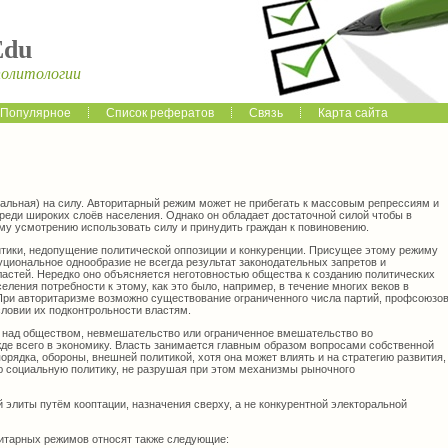
Edu
политологии
Популярное
Список рефератов
Связь
Карта сайта
иальная) на силу. Авторитарный режим может не прибегать к массовым репрессиям и
реди широких слоёв населения. Однако он обладает достаточной силой чтобы в
му усмотрению использовать силу и принудить граждан к повиновению.
итики, недопущение политической оппозиции и конкуренции. Присущее этому режиму
уциональное однообразие не всегда результат законодательных запретов и
ластей. Нередко оно объясняется неготовностью общества к созданию политических
еления потребности к этому, как это было, например, в течение многих веков в
При авторитаризме возможно существование ограниченного числа партий, профсоюзо
условии их подконтрольности властям.
ля над обществом, невмешательство или ограниченное вмешательство во
де всего в экономику. Власть занимается главным образом вопросами собственной
орядка, обороны, внешней политикой, хотя она может влиять и на стратегию развития,
ю социальную политику, не разрушая при этом механизмы рыночного
 элиты путём кооптации, назначения сверху, а не конкурентной электоральной
ритарных режимов относят также следующие: