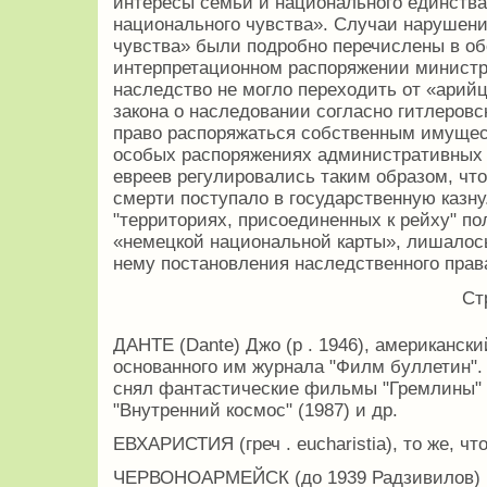
интересы семьи и национального единства,
национального чувства». Случаи нарушени
чувства» были подробно перечислены в об
интерпретационном распоряжении министр
наследство не могло переходить от «арий
закона о наследовании согласно гитлеровс
право распоряжаться собственным имущес
особых распоряжениях административных 
евреев регулировались таким образом, чт
смерти поступало в государственную казну
"территориях, присоединенных к рейху" по
«немецкой национальной карты», лишалос
нему постановления наследственного пра
Ст
ДАНТЕ (Dante) Джо (р . 1946), американск
основанного им журнала "Филм буллетин".
снял фантастические фильмы "Гремлины" (
"Внутренний космос" (1987) и др.
ЕВХАРИСТИЯ (греч . eucharistia), то же, ч
ЧЕРВОНОАРМЕЙСК (до 1939 Радзивилов) , 