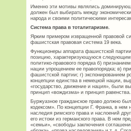
Именно эти мотивы являлись доминирующ
должен был выбирать между экономически
народа и своими политическими интереса
Система права в тоталитаризме.
Ярким примером извращенной правовой си
фашистская правовая система 19 века.
Функционеры аппарата фашистской партии
позицию, характеризующуюся следующим:
политико-правового порядка б) признание
нации упрощением ее правопорядка; в) пр
фашистской партии; г) экспонированием р
концепции единства в немецкой нации, вы
«государство, движение и нация», были в
принцип «вождизма» и принцип равенства.
Буржуазное гражданское право должно бы
кодексом». По концепции Г. Франка, в нем 
наследия римского права и наслоений дру
его истоки из германского права. В нем п
«семьи», «свободы заключения соглашений
«брака», «права наследования» и т. д. Сог