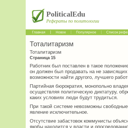
PoliticalEdu
Рефераты по политологии
Главная
Новое
Популярное
Список рефе
Тоталитаризм
Тоталитаризм
Страница 15
Работник был поставлен в такое положение
он должен был продавать на не зависящих 
возможности найти другого, лучшего работ
Партийная бюрократия, монопольно владе
осуществляя политическую диктатуру, обре
каких условиях люди будут трудиться.
При такой системе невозможны свободные
явление исключительное.
Отсутствие забастовок коммунисты объясн
якобы находится у власти и опосредованно 