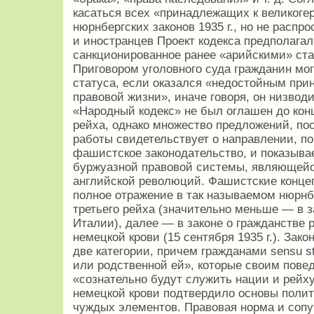
касаться всех «принадлежащих к великоге
нюрнбергских законов 1935 г., но не распр
и иностранцев Проект кодекса предполагал
санкционированное ранее «арийскими» ста
Приговором уголовного суда гражданин мог
статуса, если оказался «недостойным при
правовой жизни», иначе говоря, он низвод
«Народный кодекс» не был оглашен до кон
рейха, однако множество предложений, по
работы свидетельствует о направлении, п
фашистское законодательство, и показывае
буржуазной правовой системы, являющей
английской революций. Фашистские конце
полное отражение в так называемом нюрнб
третьего рейха (значительно меньше — в 
Италии), далее — в законе о гражданстве р
немецкой крови (15 сентября 1935 г.). Зако
две категории, причем гражданами sensu s
или родственной ей», которые своим пове
«сознательно будут служить нации и рейху
немецкой крови подтвердило основы поли
чуждых элементов. Правовая норма и соп