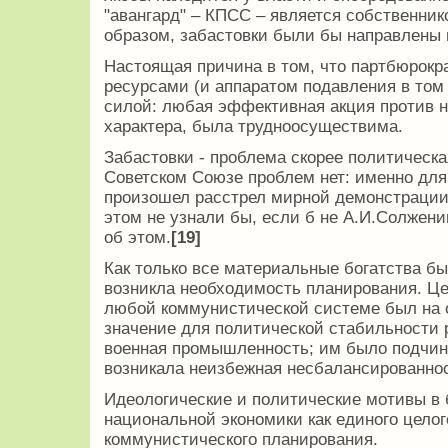
"авангард" – КПСС – является собственник
образом, забастовки были бы направлены п
Настоящая причина в том, что партбюрокр
ресурсами (и аппаратом подавления в том 
силой: любая эффективная акция против н
характера, была трудноосуществима.
Забастовки - проблема скорее политическа
Советском Союзе проблем нет: именно для 
произошел расстрел мирной демонстрации 
этом не узнали бы, если б не А.И.Солжен
об этом.
[19]
Как только все материальные богатства бы
возникла необходимость планирования. Це
любой коммунистической системе был на
значение для политической стабильности
военная промышленность; им было подчине
возникала неизбежная несбалансированнос
Идеологические и политические мотивы в
национальной экономики как единого цело
коммунистического планирования.