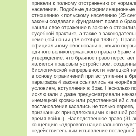
привели к полному отстранению от нормал
населения. Подобные дискриминационные
отношению к польскому населению (25 сент
законы создавали фундамент права о брак
нашли свое отражение в законе о стерилиза
судебной практике, а также в законодател
немецкой нации (18 октября 1936 г.). Право 
официальному обоснованию, «было первым
единого великогерманского права о браке 
утверждение, что брачное право перестает 
является правовым устройством, созданн
биологической непрерывности немецкой на
в основу ограничений при вступлении в бр
параграфа 4 закона ссылались на нюрнбер
условием, вступления в брак. Несколько 
исключали и даже предусматривали наказа
«немецкой крови» или родственной ей с ли
постановления касались не только евреев,
признанных принадлежащими к низшей расе
время войны). Наследственное право (31 ав
концепцию «здорового национального чувс
недействительным изъявление последней 