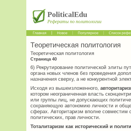
PoliticalEdu
Рефераты по политологии
Главная
Новое
Популярное
Список рефе
Теоретическая политология
Теоретическая политология
Страница 40
6) Рекрутирование политической элиты пу
органа новых членов без проведения допо
назначения сверху, а не конкурентной элек
Исходя из вышеизложенного,
авторитариз
котором неограниченная власть сконцентри
или группы лиц, не допускающих политиче
сохраняющую автономию личности и общес
сферах. Авторитаризм вполне совместим с
политических, прав личности.
Тоталитаризм как исторический и полит