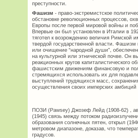
преступности.
Фашизм
- право-экстремистское политиче
обстановке революционных процессов, ох
Европы после первой мировой войны и по
Впервые он был установлен в Италии в 19
тяготел к возрождению величия Римской и
твердой государственной власти. Фашизм 
или очищение “народной души”, обеспечен
на культурной или этнической почве. Он 
реакционных кругов капиталистического о
фашистским движениям финансовую и пол
стремящихся использовать их для подав
выступлений трудящихся масс, сохранени
осуществления своих имперских амбиций 
ПОЗИ (Pawsey) Джозеф Лейд (1908-62) , а
(1945) связь между потоком радиоизлучен
образования солнечных пятен, открыл (194
метровом диапазоне, доказав, что темпер
градусов.