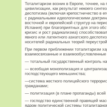
Тоталитаризм возник в Европе, точнее, на
цивилизации, как результат некоего синте
деспотизма (включая крепостничество в ег
с радикальными идеологическими доктрин
восточной и европейской структур на пер
Испания) при благоприятных для этого об
кризис и рост радикализма) способствова
явного или латентного азиатского деспоти
носителей радикальных теорий переустрой
При первом приближении тоталитаризм х
взаимосвязанные и взаимообусловленные 
— тотальный государственный контроль н
— всеобщая монополизация и централизац
господствующего меньшинства;
—система жесткого полицейского террорис
гражданами;
— политизация (в плане пропаганды) всей
— господство единственной правящей масс
ядром политической системы тоталитарно