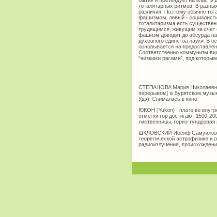
бытия и претендует на власть 
тоталитарных ритмов. В разных
различия. Поэтому обычно тот
фашизмом, левый - социалист
тоталитаризма есть существен
трудящимся, живущим за счет с
фашизм доводит до абсурда на
духовного единства науки. В 
основывается на предоставлен
Соответственно коммунизм вид
“низкими расами”, под которым
СТЕПАНОВА Мария Николаевна (
перерывом) в Бурятском музык
Удэ). Снималась в кино.
ЮКОН (Yukon) , плато во внутр
отметки гор достигают 1500-20
лиственницы, горно-тундровая 
ШКЛОВСКИЙ Иосиф Самуилович (
теоретической астрофизике и 
радиоизлучения, происхождения