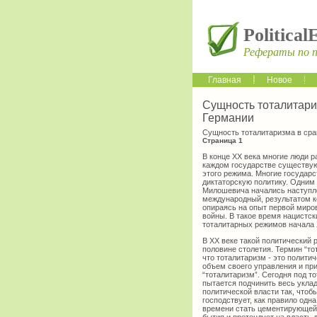
Political
Рефераты по 
Главная
Новое
Сущность тоталитари
Германии
Сущность тоталитаризма в сра
Страница 1
В конце ХХ века многие люди р
каждом государстве существую
этого режима. Многие государ
диктаторскую политику. Одним 
Милошевича начались наступле
международный, результатом к
опираясь на опыт первой миро
войны. В такое время нацистск
тоталитарных режимов начала 
В ХХ веке такой политический 
половине столетия. Термин “т
что тоталитаризм - это полити
объем своего управления и пр
“тоталитаризм”. Сегодня под т
пытается подчинить весь укла
политической власти так, чтоб
господствует, как правило одн
времени стать цементирующей 