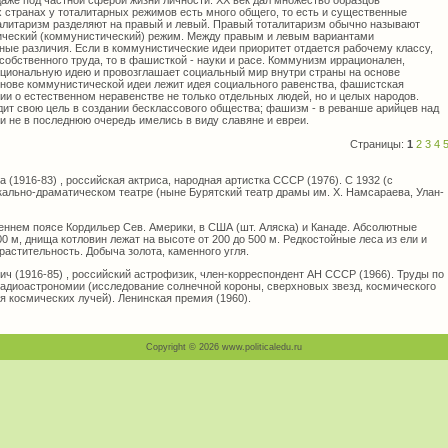
даже под частной сферой жизни личности. XX век дал множество образцов
 странах у тоталитарных режимов есть много общего, то есть и существенные
алитаризм разделяют на правый и левый. Правый тоталитаризм обычно называют
ический (коммунистический) режим. Между правым и левым вариантами
ные различия. Если в коммунистические идеи приоритет отдается рабочему классу,
обственного труда, то в фашисткой - науки и расе. Коммунизм иррационален,
циональную идею и провозглашает социальный мир внутри страны на основе
основе коммунистической идеи лежит идея социального равенства, фашистская
ии о естественном неравенстве не только отдельных людей, но и целых народов.
ит свою цель в создании бесклассового общества; фашизм - в реванше арийцев над
и не в последнюю очередь имелись в виду славяне и евреи.
Страницы:
1
2
3
4
1916-83) , российская актриса, народная артистка СССР (1976). С 1932 (с
ально-драматическом театре (ныне Бурятский театр драмы им. Х. Намсараева, Улан-
еннем поясе Кордильер Сев. Америки, в США (шт. Аляска) и Канаде. Абсолютные
00 м, днища котловин лежат на высоте от 200 до 500 м. Редкостойные леса из ели и
растительность. Добыча золота, каменного угля.
1916-85) , российский астрофизик, член-корреспондент АН СССР (1966). Труды по
радиоастрономии (исследование солнечной короны, сверхновых звезд, космического
 космических лучей). Ленинская премия (1960).
Copyright © 2026 www.politicaledu.ru