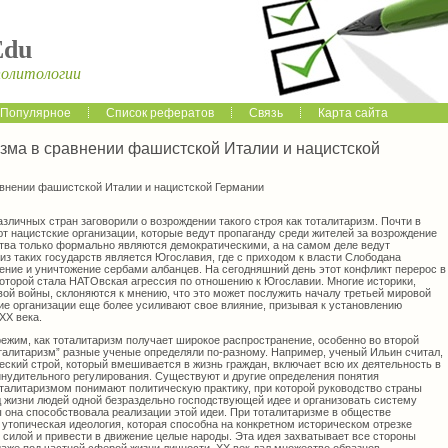
Edu
политологии
Популярное
Список рефератов
Связь
Карта сайта
зма в сравнении фашистской Италии и нацистской
внении фашистской Италии и нацистской Германии
азличных стран заговорили о возрождении такого строя как тоталитаризм. Почти в
т нацистские организации, которые ведут пропаганду среди жителей за возрождение
ства только формально являются демократическими, а на самом деле ведут
из таких государств является Югославия, где с приходом к власти Слободана
ние и уничтожение сербами албанцев. На сегодняшний день этот конфликт перерос в
оторой стала НАТОвская агрессия по отношению к Югославии. Многие историки,
вой войны, склоняются к мнению, что это может послужить началу третьей мировой
ие организации еще более усиливают свое влияние, призывая к установлению
ХХ века.
режим, как тоталитаризм получает широкое распространение, особенно во второй
оталитаризм” разные ученые определяли по-разному. Например, ученый Ильин считал,
ческий строй, который вмешивается в жизнь граждан, включает всю их деятельность в
инудительного регулирования. Существуют и другие определения понятия
оталитаризмом понимают политическую практику, при которой руководство страны
д жизни людей одной безраздельно господствующей идее и организовать систему
ы она способствовала реализации этой идеи. При тоталитаризме в обществе
а утопическая идеология, которая способна на конкретном историческом отрезке
силой и привести в движение целые народы. Эта идея захватывает все стороны