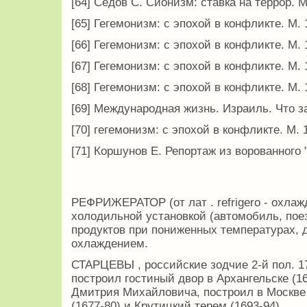
[64] Седов С. Сионизм: ставка на террор. М.
[65] Гегемонизм: с эпохой в конфликте. М. 1
[66] Гегемонизм: с эпохой в конфликте. М. 1
[67] Гегемонизм: с эпохой в конфликте. М. 1
[68] Гегемонизм: с эпохой в конфликте. М. 1
[69] Международная жизнь. Израиль. Что за
[70] гегемонизм: с эпохой в конфликте. М. 1
[71] Коршунов Е. Репортаж из ворованного "р
РЕФРИЖЕРАТОР (от лат . refrigero - охлаж
холодильной установкой (автомобиль, поез
продуктов при пониженных температурах,
охлаждением.
СТАРЦЕВЫ , российские зодчие 2-й пол. 1
построил гостиный двор в Архангельске (1
Дмитрия Михайловича, построил в Москве
(1677-80) и Крутицкий терем (1693-94).