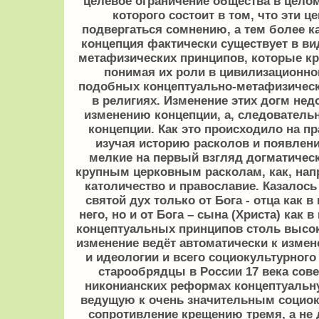
целевое ограничение общества в целом
которого состоит в том, что эти 
подвергаться сомнению, а тем более к
концепция фактически существует в ви
метафизических принципов, которые кр
понимая их роли в цивилизационно
подобных концептуально-метафизичес
в религиях. Изменение этих догм недо
изменению концепции, а, следовательн
концепции. Как это происходило на п
изучая историю расколов и появления
мелкие на первый взгляд догматичес
крупным церковным расколам, как, напр
католичество и православие. Казалось
святой дух только от Бога - отца как 
него, но и от Бога – сына (Христа) как
концептуальных принципов столь высок
изменение ведёт автоматически к измен
и идеологии и всего социокультурного
старообрядцы в России 17 века сов
никонианских реформах концептуаль
ведущую к очень значительным социок
сопротивление крещению тремя, а не