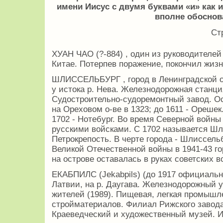
имени Иисус с двумя буквами «и» как
вполне обосно
Ст
ХУАН ЧАО (?-884) , один из руководителей
Китае. Потерпев поражение, покончил жиз
ШЛИССЕЛЬБУРГ , город в Ленинградской об
у истока р. Нева. Железнодорожная станция
Судостроительно-судоремонтный завод. Ос
на Ореховом о-ве в 1323; до 1611 - Орешек
1702 - Нотебург. Во время Северной войны
русскими войсками. С 1702 называется Шли
Петрокрепость. В черте города - Шлиссель
Великой Отечественной войны в 1941-43 го
на острове оставалась в руках советских в
ЕКАБПИЛС (Jekabpils) (до 1917 официально
Латвии, на р. Даугава. Железнодорожный уз
жителей (1989). Пищевая, легкая промышл
стройматериалов. Филиал Рижского завода
Краеведческий и художественный музей. Из