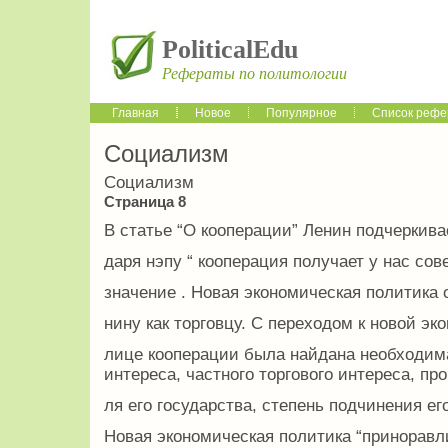
PoliticalEdu
Рефераты по политологии
Главная
Новое
Популярное
Список рефе
Социализм
Социализм
Страница 8
В статье “О кооперации” Ленин подчеркивае
даря нэпу “ кооперация получает у нас со
значение . Новая экономическая политика 
нину как торговцу. С переходом к новой эк
лице кооперации была найдана необходима
интереса, частного торгового интереса, про
ля его государства, степень подчинения ег
Новая экономическая политика “приноравл