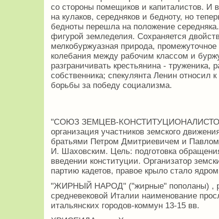
со стороны помещиков и капиталистов. И 
на кулаков, середняков и бедноту, но тепе
бедноты перешла на положение середняка.
фигурой земледелия. Сохраняется двойств
мелкобуржуазная природа, промежуточное 
колебания между рабочим классом и бурж
разграничивать крестьянина - труженика, р
собственника; спекулянта Ленин относил 
борьбы за победу социализма.
"СОЮЗ ЗЕМЦЕВ-КОНСТИТУЦИОНАЛИСТОВ" ,
организация участников земского движения
братьями Петром Дмитриевичем и Павлом
И. Шаховским. Цель: подготовка обращени
введении конституции. Организатор земск
партию кадетов, правое крыло стало ядром
"ЖИРНЫЙ НАРОД" ("жирные" пополаны) , р
средневековой Италии наименование прос
итальянских городов-коммун 13-15 вв.