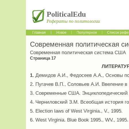
PoliticalEdu
Рефераты по политологии
Главная
Новое
Популярное
Список рефе
Современная политическая с
Современная политическая система США
Страница 17
ЛИТЕРАТУР
1.
Демидов А.И., Федосеев А.А., Основы по
2. Пугачев В.П., Соловьев А.И. Ввеление в 
3. Современные США. Энциклопедический с
4. Черниловский З.М. Всеобщая история гос
5. Election laws of West Virginia., V., 1995.
6. West Virginia. Blue Book 1995., WV., 1995.