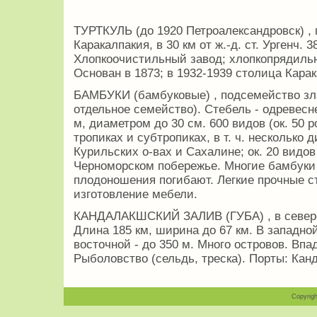
ТУРТКУЛЬ (до 1920 Петроалександровск) , 
Каракалпакия, в 30 км от ж.-д. ст. Ургенч. 3
Хлопкоочистильный завод; хлопкопрядильн
Основан в 1873; в 1932-1939 столица Кара
БАМБУКИ (бамбуковые) , подсемейство зла
отдельное семейство). Стебель - одревес
м, диаметром до 30 см. 600 видов (ок. 50 
тропиках и субтропиках, в т. ч. несколько
Курильских о-вах и Сахалине; ок. 20 видов
Черноморском побережье. Многие бамбуки 
плодоношения погибают. Легкие прочные с
изготовление мебели.
КАНДАЛАКШСКИЙ ЗАЛИВ (ГУБА) , в северо-
Длина 185 км, ширина до 67 км. В западной
восточной - до 350 м. Много островов. Впа
Рыболовство (сельдь, треска). Порты: Кан
Copyrigh