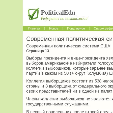
PoliticalEdu
Рефераты по политологии
Главная
Новое
Популярное
Список рефе
Современная политическая с
Современная политическая система США
Страница 13
Выборы президента и вице-президента явл
выборов американские избиратели голосуют
коллегии выборщиков, которые заранее вы
партии в кажом из 50 (+ округ Колумбия) ш
Коллегия выборщиков состоит из 538 челове
страны и 3 выборщика от федерального ок
своих представителей ни в одной из палат 
Члены коллегии выборщиков не являются 
государственными служащими.
В первый понедельник после второй среды 