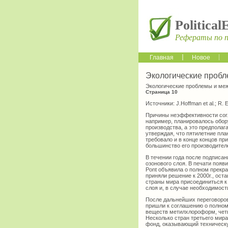
Political
Рефераты по 
Главная
Новое
Экологические проб
Экологические проблемы и ме
Страница 10
Источники: J.Hoffman et al.; R. 
Причины неэффективности согл
например, планировалось обор
производства, а это предполаг
утверждая, что пятилетние пл
требовало и в конце концов пр
большинство его производителе
В течении года после подписа
озонового слоя. В печати поя
Pont объявила о полном прекр
приняли решение к 2000г., ос
страны мира присоединиться к
слоя и, в случае необходимост
После дальнейших переговоров
пришли к соглашению о полном
веществ метилхлороформ, четы
Несколько стран третьего мира
фонд, оказывающий техническу