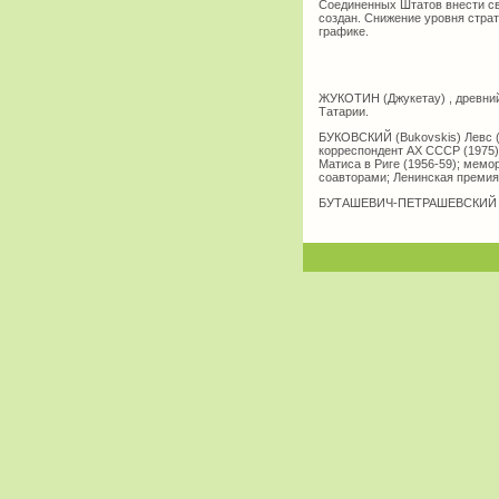
Соединенных Штатов внести сво
создан. Снижение уровня стра
графике.
ЖУКОТИН (Джукетау) , древний 
Татарии.
БУКОВСКИЙ (Bukovskis) Левс (1
корреспондент АХ СССР (1975)
Матиса в Риге (1956-59); мем
соавторами; Ленинская премия,
БУТАШЕВИЧ-ПЕТРАШЕВСКИЙ М .