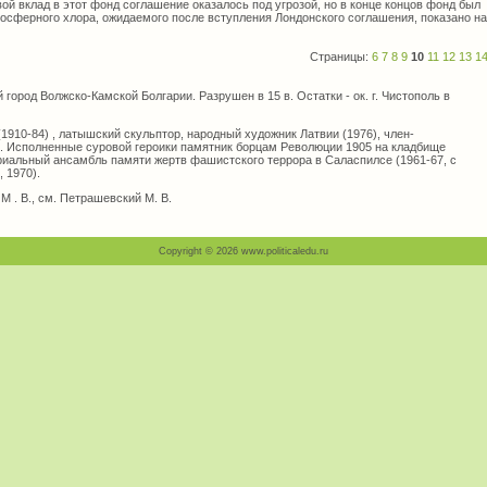
й вклад в этот фонд соглашение оказалось под угрозой, но в конце концов фонд был
тосферного хлора, ожидаемого после вступления Лондонского соглашения, показано на
Страницы:
6
7
8
9
10
11
12
13
1
город Волжско-Камской Болгарии. Разрушен в 15 в. Остатки - ок. г. Чистополь в
910-84) , латышский скульптор, народный художник Латвии (1976), член-
. Исполненные суровой героики памятник борцам Революции 1905 на кладбище
ориальный ансамбль памяти жертв фашистского террора в Саласпилсе (1961-67, с
 1970).
 В., см. Петрашевский М. В.
Copyright © 2026 www.politicaledu.ru