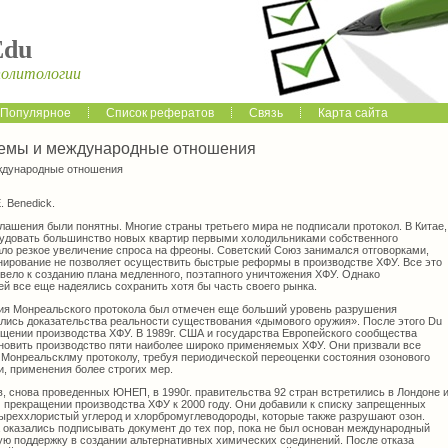
Edu
политологии
Популярное
Список рефератов
Связь
Карта сайта
лемы и международные отношения
ждународные отношения
E. Benedick.
ашения были понятны. Многие страны третьего мира не подписали протокол. В Китае,
удовать большинство новых квартир первыми холодильниками собственного
ало резкое увеличение спроса на фреоны. Советский Союз занимался отговорками,
анирование не позволяет осуществить быстрые реформы в производстве ХФУ. Все это
ивело к созданию плана медленного, поэтапного уничтожения ХФУ. Однако
й все еще надеялись сохранить хотя бы часть своего рынка.
ния Монреальского протокола был отмечен еще больший уровень разрушения
вились доказательства реальности существования «дымового оружия». После этого Du
ащении производства ХФУ. В 1989г. США и государства Европейского сообщества
тановить производство пяти наиболее широко применяемых ХФУ. Они призвали все
 Монреальсклму протоколу, требуя периодической переоценки состояния озонового
и, применения более строгих мер.
, снова проведенных ЮНЕП, в 1990г. правительства 92 стран встретились в Лондоне 
 прекращении производства ХФУ к 2000 году. Они добавили к списку запрещенных
реххлористый углерод и хлорбромуглеводороды, которые также разрушают озон.
 оказались подписывать документ до тех пор, пока не был основан международный
ю поддержку в создании альтернативных химических соединений. После отказа