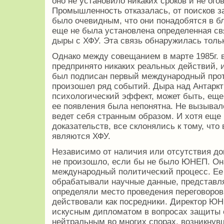
оно не установило никаких сроков и не ого
Промышленность отказалась, от поисков з
было очевидным, что они понадобятся в б
еще не была установлена определенная св
дыры с ХФУ. Эта связь обнаружилась тольк
Однако между совещанием в марте 1985г. в
предпринято никаких реальных действий, и 
был подписан первый международный прото
произошел ряд событий. Дыра над Антарк
психологический эффект, может быть, еще 
ее появления была непонятна. Не вызывал
ведет себя странным образом. И хотя еще
доказательств, все склонялись к тому, что
являются ХФУ.
Независимо от наличия или отсутствия до
не произошло, если бы не было ЮНЕП. Он
международный политический процесс. Ее
обрабатывали научные данные, представл
определяли место проведения переговоров
действовали как посредники. Директор Ю
искусным дипломатом в вопросах защиты 
нейтральным во многих спорах, возникнув