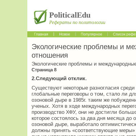
PoliticalEdu
Рефераты по политологии
Главная
Новое
Популярное
Список рефе
Экологические проблемы и м
отношения
Экологические проблемы и международны
Страница 8
2.Следующий отклик.
Существуют некоторые разногласия среди т
глобальные переговоры о том, стало ли д
озоновой дыре в 1985г. таким же побужден
ученых. Хотя в ходе международных перег
производство ХФУ, они не достигли большо
которое состоялось за два дня месяца до
озоновой дыре, выработало оптимистическ
должны принять «соответствующие меры» 