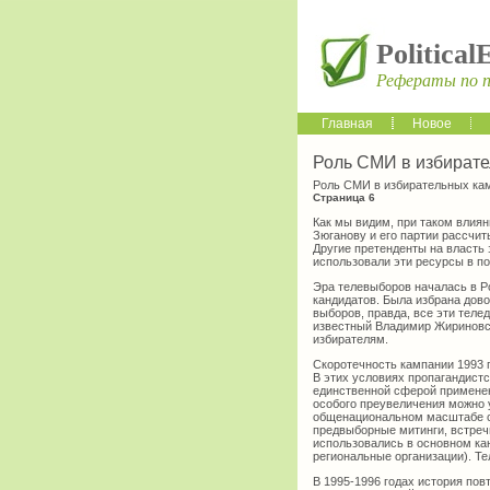
Political
Рефераты по 
Главная
Новое
Роль СМИ в избирате
Роль СМИ в избирательных кам
Страница 6
Как мы видим, при таком влия
Зюганову и его партии рассчиты
Другие претенденты на власть 
использовали эти ресурсы в п
Эра телевыборов началась в Ро
кандидатов. Была избрана дов
выборов, правда, все эти теле
известный Владимир Жириновск
избирателям.
Скоротечность кампании 1993 
В этих условиях пропагандистс
единственной сферой применен
особого преувеличения можно 
общенациональном масштабе ст
предвыборные митинги, встречи
использовались в основном ка
региональные организации). Те
В 1995-1996 годах история пов