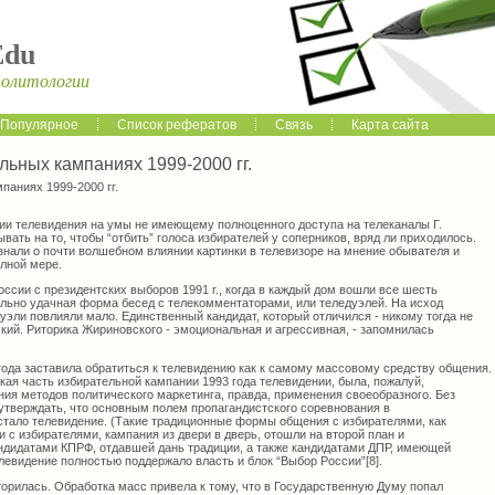
Edu
политологии
Популярное
Список рефератов
Связь
Карта сайта
льных кампаниях 1999-2000 гг.
паниях 1999-2000 гг.
нии телевидения на умы не имеющему полноценного доступа на телеканалы Г.
вать на то, чтобы “отбить” голоса избирателей у соперников, вряд ли приходилось.
знали о почти волшебном влиянии картинки в телевизоре на мнение обывателя и
олной мере.
ссии с президентских выборов 1991 г., когда в каждый дом вошли все шесть
ольно удачная форма бесед с телекомментаторами, или теледуэлей. На исход
дуэли повлияли мало. Единственный кандидат, который отличился - никому тогда не
ий. Риторика Жириновского - эмоциональная и агрессивная, - запомнилась
года заставила обратиться к телевидению как к самому массовому средству общения.
кая часть избирательной кампании 1993 года телевидении, была, пожалуй,
ия методов политического маркетинга, правда, применения своеобразного. Без
утверждать, что основным полем пропагандистского соревнования в
ало телевидение. (Такие традиционные формы общения с избирателями, как
 с избирателями, кампания из двери в дверь, отошли на второй план и
ндидатами КПРФ, отдавшей дань традиции, а также кандидатами ДПР, имеющей
левидение полностью поддержало власть и блок “Выбор России”[8].
торилась. Обработка масс привела к тому, что в Государственную Думу попал