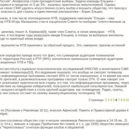
оссия”. Апофеозом стали президентские выборы. Задача команды Ельцина –
ющимся в пределах от 0 до 3% - казалась практически невыполнимой. Однако
ю своих СМИ удалось искусственно сузить выбор и внушить обществу, что приход к
 опасность для страны и единственная альтернатива – Борис Ельцин.
каналы, в том числе оппозиционное НТВ, поддержало кампанию “Ельцин – наш
ктор НТВ Игорь Малашенко стал в ельцинском Совете по выборам "ответственным за
цинизма, пишет А. Коржаков[9], также член Совета, в своих мемуарах. - НТВ,
ко, в последние годы разрушало имидж Ельцина, а теперь за выборные миллионы
гда-то приятный облик вождя.
журналисты НТВ принялись за обратный процесс. Это, наверное, признак истинной
мля определил прежде всего тот факт, что суммарная аудитория телеканалов
% территории России) и РТР (96%) значительно превышала суммарную аудиторию
озиционных НТВ и ТВЦ.
ого института социально-психологических исследований (НИСПИ) о мониторинге СМИ
 имеют телевизоры[10]. Исследование показало, что вообще не смотрят телевизор
м информационные программы смотрит 65% от числа опрошенных, в то время как кино
% зрителей, а развлекательные программы смотрит только 37%. О чем говорят эти
е охватывает практически всю страну, и о том, что информационные программы, чере
ействие на поведение избирателей, пользуются наибольшей популярностью. Никакой
 мощного воздействия и столь крупной аудитории, как телевидение. Радио, газеты,
се они сильно отстают по своему манипуляционному потенциалу ТВ.
Страницы:
2
3
4
5
6
7
8
9
1
0-ти (Послание к Римлянам 16:11), епископ Афинский. Память в Православной церкви 4
ября).
но-сословное общество слуг и низших чиновников Ливонского ордена в 14-16 вв...2)
 14 в.), живших в городах Прибалтики без семей, в т. ч. (до 1939) общество немецких
а "Черноголовых" сочетали функции клубов и общежитий.