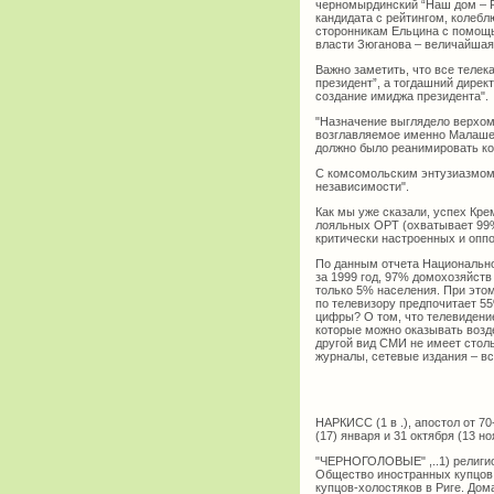
черномырдинский “Наш дом – Р
кандидата с рейтингом, колебл
сторонникам Ельцина с помощь
власти Зюганова – величайшая
Важно заметить, что все теле
президент”, а тогдашний дире
создание имиджа президента".
"Назначение выглядело верхом 
возглавляемое именно Малашен
должно было реанимировать ко
С комсомольским энтузиазмом 
независимости".
Как мы уже сказали, успех Кре
лояльных ОРТ (охватывает 99
критически настроенных и опп
По данным отчета Национальн
за 1999 год, 97% домохозяйств
только 5% населения. При это
по телевизору предпочитает 55
цифры? О том, что телевидени
которые можно оказывать возд
другой вид СМИ не имеет столь
журналы, сетевые издания – в
НАРКИСС (1 в .), апостол от 7
(17) января и 31 октября (13 но
"ЧЕРНОГОЛОВЫЕ" ,..1) религиоз
Общество иностранных купцов (с
купцов-холостяков в Риге. Дом