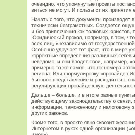
очевидно, что упомянутые проекты постано
виться не могут. И пользы от их принятия 
Начать с того, что документы производят 
технически безграмотных. Создается ощущ
и без привлечения как толковых юристов, т
Юридический прокол, например, в том, что
всех лиц, «независимо от государственно
Особенно удручает тот факт, что в мире 
корректные определения различных сетевы
неведомо, и они вводят свои, например, «
примерно то же самое, что госномера авт
региона. Или формулировку «провайдер Ин
бытовое представление и расходится с оп
регулирующих провайдерскую деятельност
Дальше – больше, и в итоге разные пункты
действующему законо­дательству о связи,
информации, таможенному и налоговому за
других законов.
Кроме того, в проекте явно сквозит желани
Интернетом в ру­ках одной организации («
имен»).