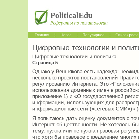
PoliticalEdu
Рефераты по политологии
Главная
Новое
Популярное
Список рефе
Цифровые технологии и полит
Цифровые технологии и политика
Страница 5
Однако у Вешнякова есть надежда: неожид
несколько проектов постановлений Правит
регулирова­нию Интернета. Это «Положени
использования доменных имен в российско
приложение 1) и «О государственной регис
информации, использующих для распрос­
информа­ционные сети («сетевых СМИ»)» (
Я попытаюсь дать оценку доку­ментов с то
Интернет-общественности. Не хотелось бы
тему, нужна или не нужна правовая регуля­
что хотя бы правовое определение многих