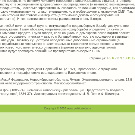
, но поверьте, не всякому человеку (осо­бенно в цивилизованных странах) это придет
участвуют в эксперименте добровольно и за определен­ное (и немалое) вознаграждение.
 подсчитать, насколь­ко эффективным оказалась та или иная пере­дача, как сработали
жно «мониторить» не только те­левидение, но и любое другое электронное СМИ. Так,
 мониторинг посетителей Интернета (а это можно делать и без уведомления
бесплатно). И техноло­гии мониторинга развиваются очень быстро.
нах любой политической группе, вступающей в пред­выборную борьбу, доступно все
 вооружение. Таким образом, теоретически исход борьбы опре­деляется суммой
 кампанию средств. Грубо говоря, если социально-демократическая партия вложит
ократо-социалистическая – два, то с боль­шой вероятностью последняя и выиграет.
и абсурда. Поэтому существуют определенные доб­ровольные ограничения (в
то отработанные компьютерно-электоральные технологии приме­няются на неком
ях известного политического пари­тета (прямая аналогия с ядерной гонкой
рняка будут проходить ближайшие президентские выборы в США.
Страницы:
4
5
6
7
8
9
10
11
1
рбский географ, президент Сербской АН (с 1921), профессор Белградского
ические и этнографические исследования на Балканском п-ове.
сийской Федерации, Новосибирская обл. на р. Чулым. Железнодорожная станция. 13,9
ятия железнодорожного транспорта. Маслосырокомбинат.
м фон (1805-74) , немецкий живописец и рисовальщик. Представитель позднего
ва гуннов", 1834-37). Иллюстрации к произведениям И. В. Гете и Ф. Шиллера.
Copyright © 2026 www.politicaledu.ru