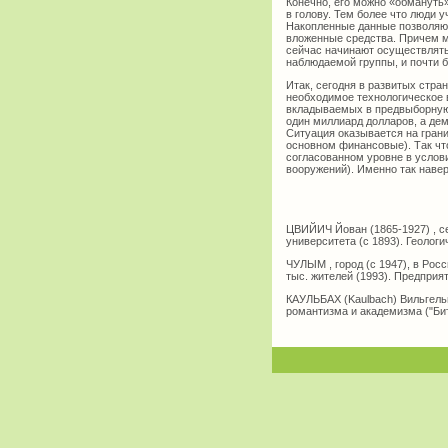
Конечно, его можно «обма­нуть»
в голову. Тем более что люди 
Накоплен­ные данные позволяют
вложенные средства. Причем мо
сейчас начинают осуществлять
наблюдае­мой группы, и почти 
Итак, сегодня в развитых стра
необходи­мое технологическое
вкладываемых в предвы­борную
один миллиард долларов, а дем
Ситуация оказывается на гран
основном фи­нансовые). Так ч
согласованном уровне в услови
вооружений). Именно так наве
ЦВИЙИЧ Йован (1865-1927) , се
университета (с 1893). Геолог
ЧУЛЫМ , город (с 1947), в Рос
тыс. жителей (1993). Предпри
КАУЛЬБАХ (Kaulbach) Вильгель
романтизма и академизма ("Бит