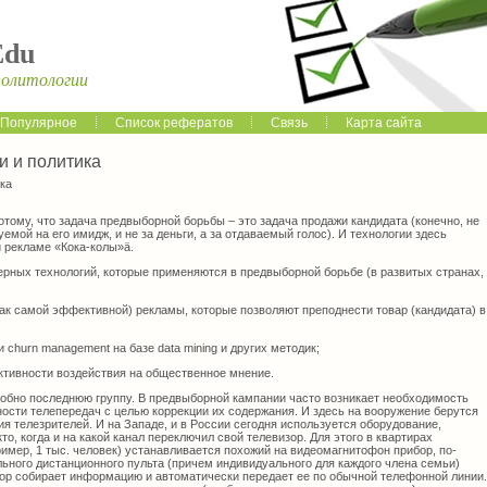
Edu
политологии
Популярное
Список рефератов
Связь
Карта сайта
 и политика
ка
отому, что задача предвыборной борьбы – это зада­ча продажи кандидата (конечно, не
уемой на его имидж, и не за деньги, а за отдаваемый голос). И технологии здесь
и рекламе «Кока-колы»ä.
ерных технологий, которые применяются в пред­выборной борьбе (в развитых странах,
как самой эффективной) рекламы, которые позво­ляют преподнести товар (кандидата) в
 и churn management на базе data mining и других методик;
тивности воздействия на общественное мнение.
обно последнюю группу. В предвыборной кампа­нии часто возникает необходимость
ости телепередач с целью коррекции их содержания. И здесь на вооружение берутся
я телезрителей. И на Западе, и в России сегодня используется оборудование,
о, когда и на какой канал переключил свой телевизор. Для этого в квартирах
имер, 1 тыс. человек) устанавливается похожий на видеомагнитофон прибор, по­
ного дистанционного пульта (причем индивидуаль­ного для каждого члена семьи)
ор собирает информацию и автоматически передает ее по обычной теле­фонной линии.