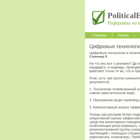
Political
Рефераты по 
Главная
Новое
Цифровые технологии
Цифровые технологии и полити
Страница 8
Но что мы все о рекламе? Да п
кан­дидата, а надежды, проецир
работают точно те же, что и пр
Итак, есть три группы компьют
разумеется):
1. Технологии телевизионной (
са­мом замечательном виде;
2. Приложения target marketing
3. Компьютерный анализ эффек
Теперь рассмотрим более подр
оперативной оценки эффективн
средства мониторинга поведени
позволяющее регистрировать, кт
репрезентативной группы (напр
зволяющий с помощью специаль
переключать телеканалы. Приб