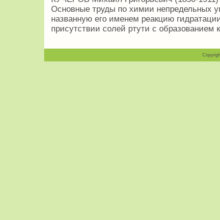
Основные труды по химии непредельных уг
названную его именем реакцию гидратации
присутствии солей ртути с образованием 
Copyrigh