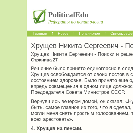
PoliticalEdu
Рефераты по политологии
Главная
Новое
Популярное
Список рефе
Хрущев Никита Сергеевич - П
Хрущев Никита Сергеевич - Поиски и реш
Страница 27
Решение было принято единогласно в сле
Хрущев освобождается от своих постов в 
состоянием здоровья. Было принято еще о
впредь совмещения в одном лице должнос
Председателя Совета Министров СССР.
Вернувшись вечером домой, он сказал: «Ну 
быть, самое главное из того, что я сделал,
могли меня снять простым голосованием, т
всех арестовать».
4. Хрущев на пенсии.