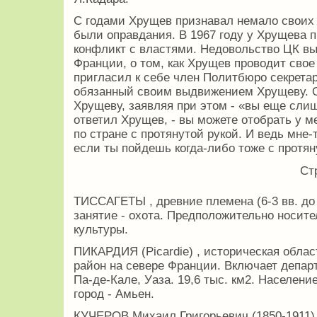
С годами Хрущев признавал немало своих о
были оправдания. В 1967 году у Хрущева 
конфликт с властями. Недовольство ЦК в
Франции, о том, как Хрущев проводит свое
пригласил к себе член Политбюро секрета
обязанный своим выдвижением Хрущеву. О
Хрущеву, заявляя при этом - «вы еще слиш
­ответил Хрущев, - вы можете отобрать у м
по стране с протянутой рукой. И ведь мне-т
если ты пойдешь когда-либо тоже с протян
Ст
ТИССАГЕТЫ , древние племена (6-3 вв. до 
занятие - охота. Предположительно носите
культуры.
ПИКАРДИЯ (Picardie) , историческая обла
район на севере Франции. Включает депар
Па-де-Кале, Уаза. 19,6 тыс. км2. Население
город - Амьен.
КУЧЕРОВ Михаил Григорьевич (1850-1911) 