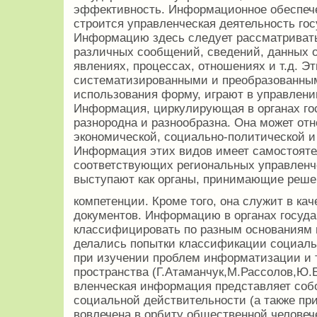
эффективность. Информационное обеспечен
строится управленческая деятельность гос
Информацию здесь следует рассматривать
различных сообщений, сведений, данных 
явлениях, процессах, отношениях и т.д. Э
систематизированными и преобразованны
использования форму, играют в управлени
Информация, циркулирующая в органах гос
разнородна и разнообразна. Она может от
экономической, социально-политической и 
Информация этих видов имеет самостояте
соответствующих региональных управленче
выступают как органы, принимающие реше
компетенции. Кроме того, она служит в ка
документов. Информацию в органах госуда
классифицировать по разным основаниям и
делались попытки классификации социал
при изучении проблем информатизации и 
пространства (Г.Атаманчук,М.Рассолов,Ю.Б
вленческая информация представляет соб
социальной действительности (а также при
вовлечена в орбиту общественной человеч