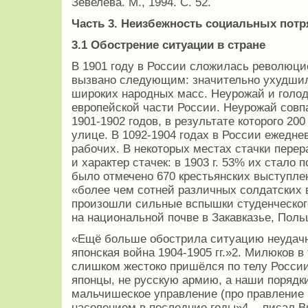
Зевелева. М., 1994. С. 52.
Часть 3. Неизбежность социальных потр
3.1 Обострение ситуации в стране
В 1901 году в России сложилась революци
вызвано следующим: значительно ухудши
широких народных масс. Неурожай и голод
европейской части России. Неурожай совп
1901-1902 годов, в результате которого 200
улице. В 1092-1904 годах в России ежеднев
рабочих. В некоторых местах стачки пере
и характер стачек: в 1903 г. 53% их стало 
было отмечено 670 крестьянских выступл
«более чем сотней различных солдатских в
произошли сильные вспышки студенческог
на национальной почве в Закавказье, Пол
«Ещё больше обострила ситуацию неудачн
японская война 1904-1905 гг.»2. Милюков 
слишком жестоко пришёлся по телу России
японцы, не русскую армию, а наши порядк
мальчишеское управление (про правление 
населением в последние годы»4, - писал В