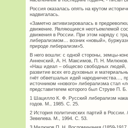
Россия оказалась опять на крутом истори
надвигалась.
«Заметно активизировалась в предреволю
движение. Являющиеся неотъемлемой сос
движения в России. При этом наряду с т
либерализмом… возник «новый», буржуазн
природе либерализм»5.
В него вошли: с одной стороны, земцы-кон
Анненский, А. Н. Максимов, П. Н. Милюков
«Наш идеал – общесво свободных людей, 
развитие всех его духовных и материальн
гнёт обветшалых идей народничества…, п
источником «нового» либерализма стал «л
представителем которого был Струве П. Б.
1 Шацилло К. Ф. Русский либерализм нака
годов. М., 1985. С. 25.
2 История политических партий в России. 
Зевелева. М., 1994. С. 53.
3 Милюков П. Н. Воспоминания (1859-1917 гг.