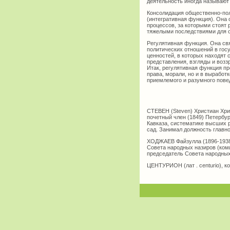
деятельность иногда называют
Консолидация общественно-пол
(интегративная функция). Она
процессов, за которыми стоят
тяжелыми последствиями для 
Регулятивная функция. Она св
политических отношений в гос
ценностей, в которых находят
представления, взгляды и воз
Итак, регулятивная функция п
права, морали, но и в вырабо
приемлемого и разумного пове
СТЕВЕН (Steven) Христиан Хрис
почетный член (1849) Петерб
Кавказа, систематике высших р
сад. Занимал должность главно
ХОДЖАЕВ Файзулла (1896-1938)
Совета народных назиров (ком
председатель Совета народных
ЦЕНТУРИОН (лат . centurio), к