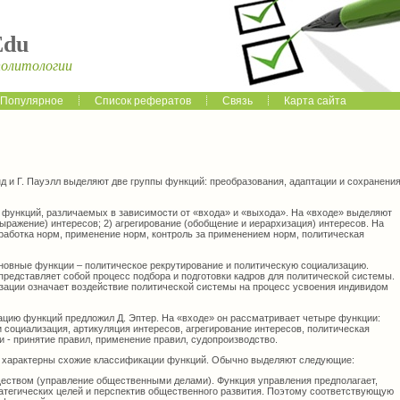
Edu
политологии
Популярное
Список рефератов
Связь
Карта сайта
нд и Г. Пауэлл выделяют две группы функций: преобразования, адаптации и сохранени
 функций, различаемых в зависимости от «входа» и «выхода». На «входе» выделяют
выражение) интересов; 2) агрегирование (обобщение и иерархизация) интересов. На
работка норм, применение норм, контроль за применением норм, политическая
сновные функции – политическое рекрутирование и политическую социализацию.
представляет собой процесс подбора и подготовки кадров для политической системы.
зации означает воздействие политической системы на процесс усвоения индивидом
цию функций предложил Д. Эптер. На «входе» он рассматривает четыре функции:
 социализация, артикуляция интересов, агрегирование интересов, политическая
 - принятие правил, применение правил, судопроизводство.
ы характерны схожие классификации функций. Обычно выделяют следующие:
еством (управление общественными делами). Функция управления предполагает,
ратегических целей и перспектив общественного развития. Поэтому соответствующую