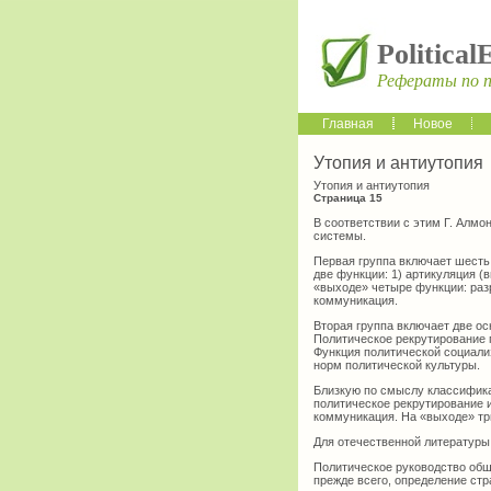
Political
Рефераты по 
Главная
Новое
Утопия и антиутопия
Утопия и антиутопия
Страница 15
В соответствии с этим Г. Алмо
системы.
Первая группа включает шесть
две функции: 1) артикуляция (
«выходе» четыре функции: раз
коммуникация.
Вторая группа включает две о
Политическое рекрутирование 
Функция политической социали
норм политической культуры.
Близкую по смыслу классифика
политическое рекрутирование и
коммуникация. На «выходе» три
Для отечественной литератур
Политическое руководство общ
прежде всего, определение ст