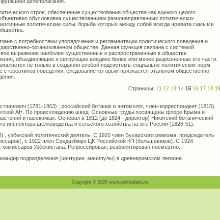
 функцией целеполагания.
итического строя, обеспечение существования общества как единого целого
 объективно обусловлена существованием разнонаправленных политических
 различные политические силы, борьба которых между собой всегда чревата самыми
общества.
язана с потребностями упорядочения и регламентации политического поведения и
ударственно-организованном обществе. Данная функция связана с системой
 свое выражение наиболее существенные и распространенные в обществе
зрения, объединяющие и связующие воедино более или менее разрозненные его части.
роявляется не только в создании особой подсистемы социально-политических норм
тке стереотипов поведения, следование которым признается эталоном общественно
дения.
Страницы:
11
12
13
14
15
16
17
18
1
тианович (1781-1863) , российский ботаник и энтомолог, член-корреспондент (1815),
ургской АН. По происхождению швед. Основные труды посвящены флоре Крыма и
астений и насекомых. Основал в 1812 (до 1824 - директор) Никитский ботанический
го инспектора шелководства и сельского хозяйства на юге России (1826-51).
 , узбекский политический деятель. С 1920 член Бухарского ревкома, председатель
иссаров), с 1922 член Средазбюро ЦК Российской КП (большевиков). С 1924
 комиссаров Узбекистана. Репрессирован; реабилитирован посмертно.
омандир подразделения (центурии, манипулы) в древнеримском легионе.
Copyright © 2026 www.politicaledu.ru