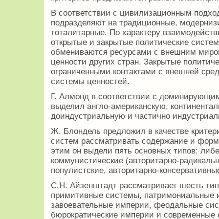
В соответствии с цивилизационным подхо
подразделяют на традиционные, модерниз
тоталитарные. По характеру взаимодейст
открытые и закрытые политические систе
обмениваются ресурсами с внешним миро
ценности других стран. Закрытые политич
ограниченными контактами с внешней сре
системы ценностей.
Г. Алмонд в соответствии с доминирующи
выделил англо-американскую, континентал
доиндустриальную и частично индустриал
Ж. Блондель предложил в качестве крите
систем рассматривать содержание и формы
этим он выдели пять основных типов: либ
коммунистические (авторитарно-радикальн
популистские, авторитарно-консервативны
С.Н. Айзенштадт рассматривает шесть тип
примитивные системы, патримониальные 
завоевательные империи, феодальные сис
бюрократические империи и современные 