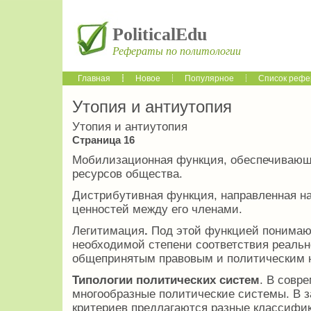
PoliticalEdu
Рефераты по политологии
Главная
Новое
Популярное
Список рефе
Утопия и антиутопия
Утопия и антиутопия
Страница 16
Мобилизационная функция, обеспечивающ
ресурсов общества.
Дистрибутивная функция, направленная на
ценностей между его членами.
Легитимация
.
Под этой функцией понимаю
необходимой степени соответствия реальн
общепринятым правовым и политическим 
Типологии политических систем
. В совр
многообразные политические системы. В 
критериев предлагаются разные классифи