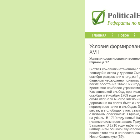
Political
Рефераты по 
Главная
Новое
Условия формирован
XVII
Условия формирования военно
Страница 17
В ответ кочевники атаковали сл
лошадей и скота у деревни Смо
октября разгромили отряд из 4
башкиры неожиданно появились
после восстания 1662-1668 год
Крестьяне наиболее угрожаемой
Камышевской слобод, приписанн
октября и 9 ноября 1709 года 
скота отогнали многое число и
дорогами и на полях бьют и хле
период восстания в слободах З
места, а в слободах у нас стал
с великим опасением". Однако
на убыль. В 1710 году новый К
главные силы восставших Приу
Зауралья. В 1710 году набеги
нападениям башкир Окуневский
после этого так и не восстано
Ново-Каминскую (39).