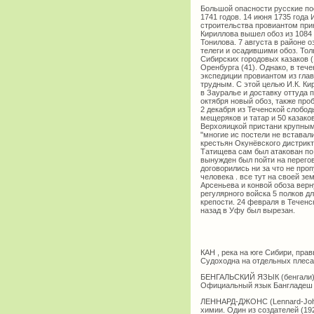
Большой опасности русские по
1741 годов. 14 июня 1735 года
строительства провиантом прик
Кириллова вышел обоз из 1084 
Тонилова. 7 августа в районе 
телеги и осадившими обоз. Тол
Сибирских городовых казаков (
Оренбурга (41). Однако, в теч
экспедиции провиантом из гла
трудным. С этой целью И.К. К
в Зауралье и доставку оттуда 
октября новый обоз, также пр
2 декабря из Теченской слобод
мещеряков и татар и 50 казаков
Верхояицкой пристани крупным
"многие ис постели не вставали
крестьян Окунёвского дистрикт
Татищева сам был атакован по
вынужден был пойти на перего
договорились ни за что не про
человека . все тут на своей з
Арсеньева и конвой обоза вер
регулярного войска 5 полков 
крепости. 24 февраля в Теченс
назад в Уфу был вырезан.
КАН , река на юге Сибири, пра
Судоходна на отдельных плеса
БЕНГАЛЬСКИЙ ЯЗЫК (бенгали) ,
Официальный язык Бангладеш и
ЛЕННАРД-ДЖОНС (Lennard-Johne
химии. Один из создателей (19