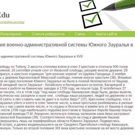
Edu
политологии
Популярное
Список рефератов
Связь
Карта сайта
ия военно-административной системы Южного Зауралья в
-административной системы Южного Зауралья в XVII
ободы по Тоболу. 2 августа степняки взяли в плен 3 крестьян и отогнали 500 голов
линой, 18 сентября угнали скот от Иковской слободы, разорив многие деревни. 29
 драгун, а крестьян ездивших "для конских кормов" из Царёва Городища. 2 ноября
 у деревни Каргаполовой Миасской слободы, пленив многих крестьян (36). Впервые
ов ни одно поселение Южного Зауралья не было в полной безопасности от башкир.
 западной части Зауралья - Катайского и Колчеданского острогов, Багаряцкой и
ые к работе на Каменских заводах в 1709 году, не пошли туда. В челобитных 27
они писали, что в этом году "под наши слободы башкирские люди были, дворы выжгли,
 всячески нас разоряли и ныне они . слободы наши разоряют, людей по деревням и по
б сеять и лён ставить нам не дают и в полон берут" (37). Крестьяне сообщили, что в
ауралья убито и взято в плен "многое число, а иные крестьяне разбежались в разные
ось у нас самое малое число, и те скудны и безскотны и живём все от башкир в осаде
, после 1709 года наибольшего подъёма восстание в Зауралье борьба башкир пошла
азанский воевода П.М. Апраксин, используя помощь калмыков хана Аюки разгромил
ральской Башкирии (38). Соответственно пошло на спад и движение башкир
 совершались лишь на периферийные области Южного Зауралья. Подверглись
 острог, и далеко выдвинувшуюся на юг Среднего Притоболья слободу Камыцкую,
вленную. Только во второй половине XIX века крестьяне основали на её месте деревню