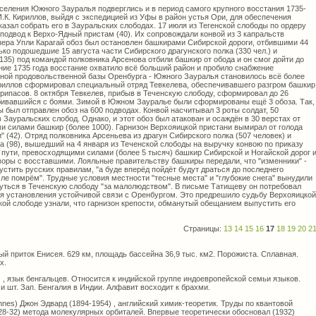
селения Южного Зауралья подверглись и в период самого крупного восстания 1735-
 И.К. Кириллов, выйдя с экспедицией из Уфы в район устья Ори, для обеспечения
азал собрать его в Зауральских слободах. 17 июля из Тегенской слободы по ордеру
подвод к Верхо-Ядный пристам (40). Их сопровождали конвой из 3 капральств
озера Упли Карагай обоз был остановлен башкирами Сибирской дороги, отбившими 44
ько подошедшие 15 августа части Сибирского драгунского полка (330 чел.) и
135) под командой полковника Арсенова отбили башкир от обода и он смог дойти до
ение 1735 года восстание охватило всё больший район и пробило снабжение
вной продовольственной базы Оренбурга - Южного Зауралья становилось всё более
ириллов сформировал специальный отряд Тевкелева, обеспечивавшего разгром башкир
припасов. 8 октября Тевкелев, прибыв в Теченскую слободу, сформировал до 26
обивавшийся с боями. Зимой в Южном Зауралье были сформированы ещё 3 обоза. Так,
ы был отправлен обоз на 600 подводах. Конвой насчитывал 3 роты солдат, 50
 Зауральских слобод. Однако, и этот обоз был атакован и осаждён в 30 верстах от
и силами башкир (более 1000). Гарнизон Верхояицкой пристани вымирал от голода
" (42). Отряд полковника Арсеньева из драгун Сибирского полка (507 человек) и
а (98), вышедший на 4 января из Теченской слободы на выручку конвою по приказу
 пути, превосходящими силами (более 5 тысяч) башкир Сибирской и Ногайской дорог 
воры с восставшими. Лояльные правительству башкиры передали, что "изменники" -
пустить русских правилам, "а буде вперёд пойдёт будут драться до последнего
емле помрём". Трудные условия местности "тесные места" и "глубокие снега" вынудили
нуться в Теченскую слободу "за малолюдством". В письме Татищеву он потребовал
для установления устойчивой связи с Оренбургом. Это предрешило судьбу Верхояицкой
кой слободе узнали, что гарнизон крепости, обманутый обещанием выпустить его
Страницы:
13
14
15
16
17
18
19
20
2
вый приток Енисея. 629 км, площадь бассейна 36,9 тыс. км2. Порожиста. Сплавная.
х.
 язык бенгальцев. Относится к индийской группе индоевропейской семьи языков.
 шт. Зап. Бенгалия в Индии. Алфавит восходит к брахми.
s) Джон Эдвард (1894-1954) , английский химик-теоретик. Труды по квантовой
28-32) метода молекулярных орбиталей. Впервые теоретически обосновал (1932)